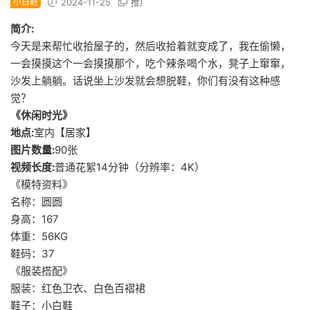
小白鞋
2024-11-25
推广
简介:
今天是来帮忙收拾屋子的，然后收拾着就变成了，我在偷懒，
一会摸摸这个一会摸摸那个，吃个辣条喝个水，凳子上窜窜，
沙发上躺躺。话说坐上沙发就会想脱鞋，你们有没有这种感
觉？
《休闲时光》
地点:
室内【居家】
图片数量:
90张
视频长度:
普通花絮14分钟（分辨率：4K）
《模特资料》
名称：圆圆
身高：167
体重：56KG
鞋码：37
《服装搭配》
服装：红色卫衣、白色百褶裙
鞋子：小白鞋