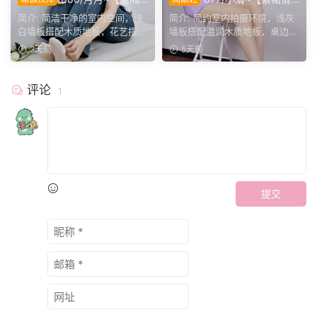
姿影】雅室定格多样姿态，记
影】紫裙衬温婉，轻咳敛神
简介: 简洁干净的室内空间，浅
简介: 简约室内拍摄环境，浅灰
录鞋袜与肢体的百态呈现。
态，步履尽显优雅格调。
白墙板搭配木质地板，花艺摆件
墙板搭配温润木质地板，桌边鲜
点缀场景。月月身着白...
花点缀空间氛围。小清...
2天前
5天前
评论
1
提交