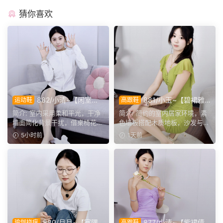
猜你喜欢
882/小清~【闲室倩
881/小玉~【碧裙雅
运动鞋
高跟鞋
影】素室柔光映穿搭，多样姿
姿】一室柔光衬绿裙，错落姿
简介: 室内采用柔和平光，干净
简介: 简约的室内居家环境，素
态演绎清爽休闲格调。
态尽显温婉格调。
墙面简化背景干扰，借桌椅花艺
色墙板搭配木质地板，沙发与办
丰富画面层次。兼顾全...
公椅丰富场景层次。小...
5小时前
1天前
880/月月~【室隅
877/小清~【紫裙倩
瑜伽挠痒
高跟鞋