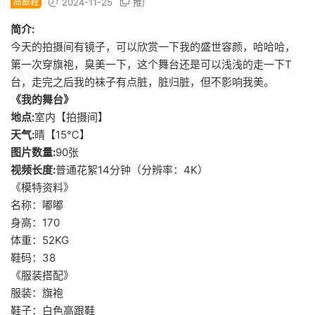
高跟鞋
2024-11-25
推广
简介:
今天的拍摄间有镜子，可以欣赏一下我的盛世容颜，哈哈哈，
第一次穿旗袍，臭美一下，这个舞台还是可以浅浅的走一下T
台，走完之后我的袜子有点脏，脏归脏，但不影响我美。
《我的舞台》
地点:
室内【拍摄间】
天气:
晴【15℃】
图片数量:
90张
视频长度:
普通花絮14分钟（分辨率：4K）
《模特资料》
名称：嘟嘟
身高：170
体重：52KG
鞋码：38
《服装搭配》
服装：旗袍
鞋子：白色高跟鞋