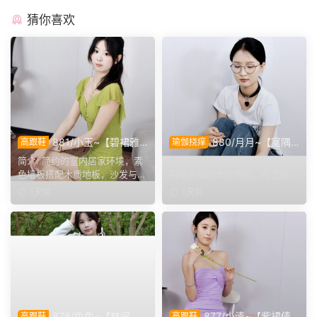
猜你喜欢
881/小玉~【碧裙雅
880/月月~【室隅
高跟鞋
瑜伽挠痒
姿】一室柔光衬绿裙，错落姿
姿影】雅室定格多样姿态，记
简介: 简约的室内居家环境，素
简介: 简洁干净的室内空间，浅
态尽显温婉格调。
录鞋袜与肢体的百态呈现。
色墙板搭配木质地板，沙发与办
白墙板搭配木质地板，花艺摆件
公椅丰富场景层次。小...
点缀场景。月月身着白...
1天前
2天前
878/兔兔~【林间甜
877/小清~【紫裙倩
高跟鞋
高跟鞋