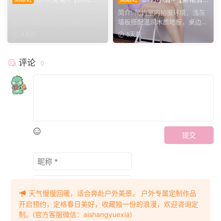
序】公园翠色环绕，粉白装
影】紫裙衬温婉，轻咳敛神
简介: 户外公园绿意盎然，繁茂
简介: 简约室内拍摄环境，浅灰
束，动静间尽显少女娇柔风
态，步履尽显优雅格调。
树丛与石砌台阶构成清新自然环
墙板搭配温润木质地板，桌边鲜
姿。
境。兔兔身着白调小香...
花点缀空间氛围。小清...
4天前
5天前
评论
0
提交
天气慢慢回暖，适合奔赴户外美景。 户外专属定制作品
开启预约，定格春日美好，收藏独一份的浪漫，欢迎咨询定
制。(官方客服微信：aishangyuexia)