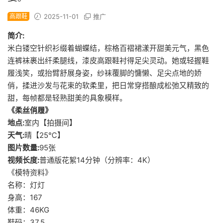
高跟鞋
2025-11-01
推广
简介:
米白镂空针织衫缀着蝴蝶结，棕格百褶裙漾开甜美元气，黑色
连裤袜裹出纤柔腿线，漆皮高跟鞋衬得足尖灵动。她或轻握鞋
履浅笑，或抬臂舒展身姿，纱袜覆脚的慵懒、足尖点地的娇
俏，揉进沙发与花束的软柔里，把日常穿搭酿成松弛又精致的
甜，每帧都是轻熟甜美的具象模样。
《柔丝俏履》
地点:
室内【拍摄间】
天气:
晴【25℃】
图片数量:
95张
视频长度:
普通版花絮14分钟（分辨率：4K）
《模特资料》
名称：灯灯
身高：167
体重：46KG
鞋码：37.5