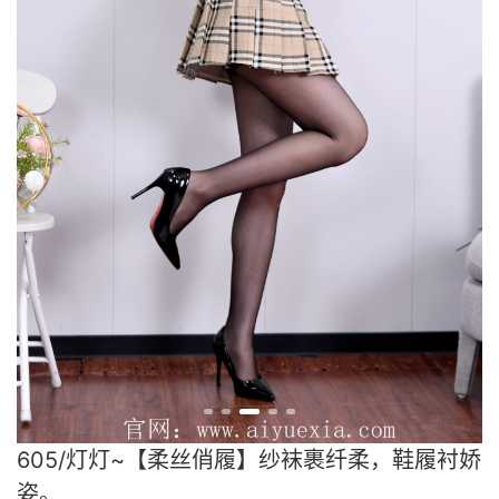
605/灯灯~【柔丝俏履】纱袜裹纤柔，鞋履衬娇
姿。