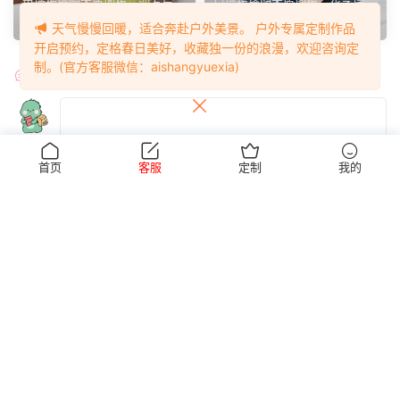
天气慢慢回暖，适合奔赴户外美景。 户外专属定制作品
开启预约，定格春日美好，收藏独一份的浪漫，欢迎咨询定
制。(官方客服微信：aishangyuexia)
881/小玉~【碧裙雅
880/月月~【室隅
高跟鞋
瑜伽挠痒
姿】一室柔光衬绿裙，错落姿
姿影】雅室定格多样姿态，记
简介: 简约的室内居家环境，素
简介: 简洁干净的室内空间，浅
态尽显温婉格调。
录鞋袜与肢体的百态呈现。
色墙板搭配木质地板，沙发与办
白墙板搭配木质地板，花艺摆件
公椅丰富场景层次。小...
点缀场景。月月身着白...
3天前
4天前
首页
客服
定制
我的
评论
0
提交