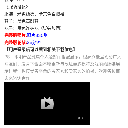
《服装搭配》
服装：米色线衣、卡其色百褶裙
鞋子：黑色高跟鞋
袜子：黑色连裤袜（脚尖加固）
完整版照片:
照片830张
完整版花絮:
25分钟
【用户登录后可以看到相关下载信息】
PS：本期产品纯属个人爱好而搭配展示，很高兴能呈现给广大
网友们，爱月下也会不断更新与改进更多模特及靓丽的服装展
示！我们也接受各平台的买家秀和卖家秀的拍摄，欢迎各位商
家来咨询合作！