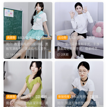
分享海报
上一篇
下一篇
604/月月~【瑜态松弛】瑜伽袜
606/嘟嘟~【白袜生姿】白袜覆
痒，鞋蹭裤边，松弛烟火。
腿，鞋伴裙摇皆风情。
猜你喜欢
883/兔兔~【校园清
882/小清~【闲室倩
高跟鞋
运动鞋
欢】黑板课桌椅为伴，水手服
影】素室柔光映穿搭，多样姿
简介: 教室风格的拍摄环境，黑
简介: 室内采用柔和平光，干净
演绎烂漫青春光景。
态演绎清爽休闲格调。
板写满板书，课桌椅与儿童手绘
墙面简化背景干扰，借桌椅花艺
作品烘托校园氛围。兔...
丰富画面层次。兼顾全...
18小时前
2天前