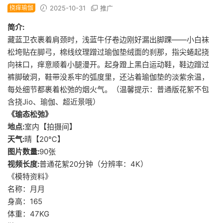
挠痒瑜伽
2025-10-31
推广
简介:
藏蓝卫衣裹着肩颈时，浅蓝牛仔卷边刚好漏出脚踝——小白袜
松垮贴在脚弓，棉线纹理蹭过瑜伽垫绒面的刹那，指尖蜷起挠
向袜口，痒意顺着小腿漫开。起身蹬上黑白运动鞋，鞋边蹭过
裤脚破洞，鞋带没系牢的弧度里，还沾着瑜伽垫的淡紫余温，
每处细节都裹着松弛的烟火气。（温馨提示：普通版花絮不包
含挠Jio、瑜伽、超近景哦）
《瑜态松弛》
地点:
室内【拍摄间】
天气:
晴【20℃】
图片数量:
90张
视频长度:
普通花絮20分钟（分辨率：4K）
《模特资料》
名称：月月
身高：165
体重：47KG