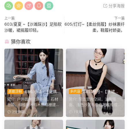
分享海报
上一篇
下一篇
603/夏夏 ~【沙滩踩沙】足陷软
605/灯灯~【柔丝俏履】纱袜裹纤
沙暖，裙摇履印轻。
柔，鞋履衬娇姿。
猜你喜欢
886/小清~【夏隅
885/月月~【黑裙履
高跟凉鞋
多内容
花影】石阶绿树衬碎花裙，户
影】黑裙黑薄袜衬高跟，穿脱
简介: 户外园林建筑环境，石材
简介: 简洁室内空间，浅灰墙
外定格夏日悠然身姿。
鞋袜与瑜伽剧情完整呈现。
台阶、绿植树木与木质格栅建筑
面、浅色沙发与白色地毯构成干
构成清新外景。小清身...
净背景，地面预留充足活...
2分钟前
1天前