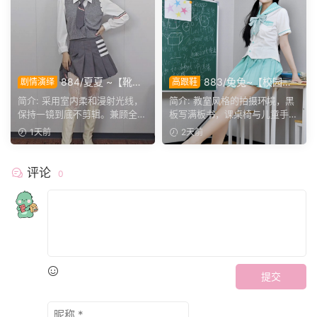
884/夏夏 ~【靴内
883/兔兔~【校园清
剧情演绎
高跟鞋
微扰】异物入靴步履微滞，演
欢】黑板课桌椅为伴，水手服
简介: 采用室内柔和漫射光线，
简介: 教室风格的拍摄环境，黑
绎真实硌脚细微神态。
演绎烂漫青春光景。
保持一镜到底不剪辑。兼顾全景
板写满板书，课桌椅与儿童手绘
人像与靴筒足部特写交...
作品烘托校园氛围。兔...
1天前
2天前
评论
0
提交