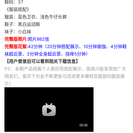
鞋码：37
《服装搭配》
服装：蓝色卫衣、浅色牛仔长裤
鞋子：黑白运动鞋
袜子：小白袜
完整版照片:
照片862张
完整版花絮:
42分钟（20分钟搭配展示、10分钟瑜伽、4分钟鞋
袜超近景、3分钟全身超近景、挠痒5分钟）
【用户登录后可以看到相关下载信息】
PS：本期产品纯属个人爱好而搭配展示，很高兴能呈现给广大
网友们，爱月下也会不断更新与改进更多模特及靓丽的服装展
示！