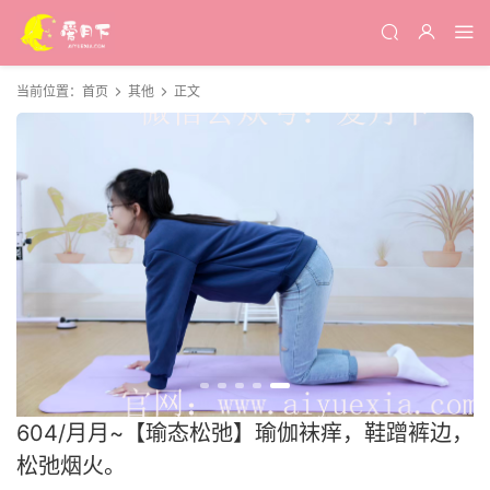
当前位置：
首页
其他
正文
604/月月~【瑜态松弛】瑜伽袜痒，鞋蹭裤边，
松弛烟火。