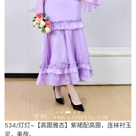
534/灯灯~【高跟雅态】紫裙配高跟，连袜衬玉
足，美哉。