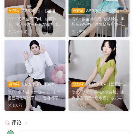
885/月月~【黑裙履
883/兔兔~【校园清
多内容
高跟鞋
影】黑裙黑薄袜衬高跟，穿脱
欢】黑板课桌椅为伴，水手服
简介: 简洁室内空间，浅灰墙
简介: 教室风格的拍摄环境，黑
鞋袜与瑜伽剧情完整呈现。
演绎烂漫青春光景。
面、浅色沙发与白色地毯构成干
板写满板书，课桌椅与儿童手绘
净背景，地面预留充足活...
作品烘托校园氛围。兔...
22小时前
2天前
882/小清~【闲室倩
881/小玉~【碧裙雅
运动鞋
高跟鞋
影】素室柔光映穿搭，多样姿
姿】一室柔光衬绿裙，错落姿
简介: 室内采用柔和平光，干净
简介: 简约的室内居家环境，素
态演绎清爽休闲格调。
态尽显温婉格调。
墙面简化背景干扰，借桌椅花艺
色墙板搭配木质地板，沙发与办
丰富画面层次。兼顾全...
公椅丰富场景层次。小...
3天前
4天前
评论
0