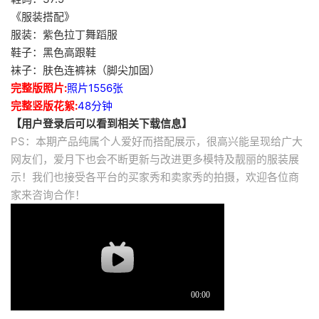
《服装搭配》
服装：紫色拉丁舞蹈服
鞋子：黑色高跟鞋
袜子：肤色连裤袜（脚尖加固）
完整版照片:
照片1556张
完整竖版花絮:
48分钟
【用户登录后可以看到相关下载信息】
PS：本期产品纯属个人爱好而搭配展示，很高兴能呈现给广大
网友们，爱月下也会不断更新与改进更多模特及靓丽的服装展
示！我们也接受各平台的买家秀和卖家秀的拍摄，欢迎各位商
家来咨询合作！