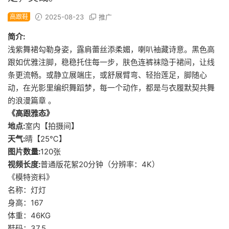
高跟鞋
2025-08-23
推广
简介:
浅紫舞裙勾勒身姿，露肩蕾丝添柔媚，喇叭袖藏诗意。黑色高
跟如优雅注脚，稳稳托住每一步，肤色连裤袜隐于裙间，让线
条更流畅。或静立展端庄，或舒展臂弯、轻抬莲足，脚随心
动，在光影里编织舞蹈梦，每一个动作，都是与衣履默契共舞
的浪漫篇章 。
《高跟雅态》
地点:
室内【拍摄间】
天气:
晴【25℃】
图片数量:
120张
视频长度:
普通版花絮20分钟（分辨率：4K）
《模特资料》
名称：灯灯
身高：167
体重：46KG
鞋码：37.5