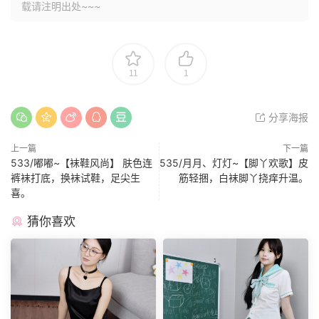
载请注明出处~~~
11
1
分享海报
上一篇
下一篇
533/嘟嘟~【袜鞋风尚】 肤色连
535/月月、灯灯~【脚丫欢歌】皮
裤袜打底，换袜试鞋，足尖生
筋轻捆，白袜脚丫挠痒升温。
喜。
猜你喜欢