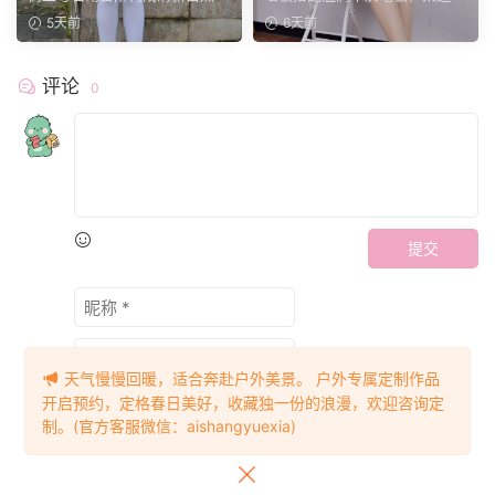
姿。
境。兔兔身着白调小香...
花点缀空间氛围。小清...
5天前
6天前
评论
0
提交
天气慢慢回暖，适合奔赴户外美景。 户外专属定制作品
开启预约，定格春日美好，收藏独一份的浪漫，欢迎咨询定
制。(官方客服微信：aishangyuexia)