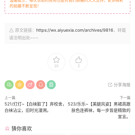
的拍摄不断呈现！
原文链接：
https://wx.aiyuexia.com/archives/9816
，转载
请注明出处~~~
10
2
分享海报
上一篇
下一篇
521/灯灯~【白袜脏了】弃校舍，
523/乐乐~【美腿风姿】黑裙高跟
白袜沾尘，旧时光漫溯。
肤色连裤袜，每一步皆是精致的
宣言。
猜你喜欢