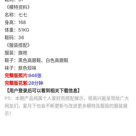
《模特资料》
名称：七七
身高：168
体重：51KG
鞋码：36
《服装搭配》
服装：旗袍
鞋子：黑色高跟鞋、白色高跟鞋
袜子：肤色短袜
完整版照片:
946张
完整版花絮:
28分钟
【用户登录后可以看到相关下载信息】
PS：本期产品纯属个人爱好而搭配展示，很高兴能呈现给广大
网友们，爱月下也会不断更新与改进更多模特及靓丽的服装展
示！