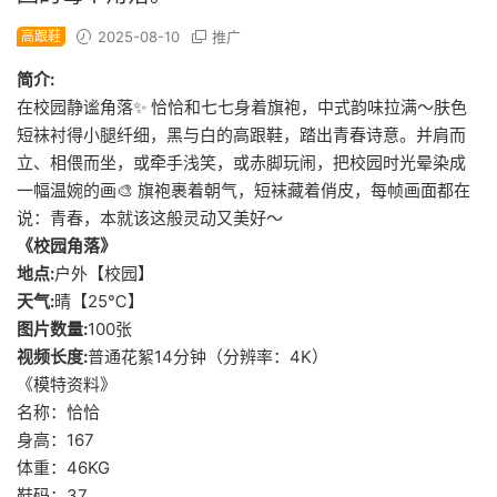
高跟鞋
2025-08-10
推广
简介:
在校园静谧角落✨ 恰恰和七七身着旗袍，中式韵味拉满～肤色
短袜衬得小腿纤细，黑与白的高跟鞋，踏出青春诗意。并肩而
立、相偎而坐，或牵手浅笑，或赤脚玩闹，把校园时光晕染成
一幅温婉的画🎨 旗袍裹着朝气，短袜藏着俏皮，每帧画面都在
说：青春，本就该这般灵动又美好～
《校园角落》
地点:
户外【校园】
天气:
晴【25℃】
图片数量:
100张
视频长度:
普通花絮14分钟（分辨率：4K）
《模特资料》
名称：恰恰
身高：167
体重：46KG
鞋码：37