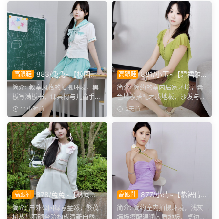
883/兔兔~【校园清
881/小玉~【碧裙雅
高跟鞋
高跟鞋
欢】黑板课桌椅为伴，水手服
姿】一室柔光衬绿裙，错落姿
简介: 教室风格的拍摄环境，黑
简介: 简约的室内居家环境，素
演绎烂漫青春光景。
态尽显温婉格调。
板写满板书，课桌椅与儿童手绘
色墙板搭配木质地板，沙发与办
作品烘托校园氛围。兔...
公椅丰富场景层次。小...
11小时前
2天前
878/兔兔~【林间甜
877/小清~【紫裙倩
高跟鞋
高跟鞋
序】公园翠色环绕，粉白装
影】紫裙衬温婉，轻咳敛神
简介: 户外公园绿意盎然，繁茂
简介: 简约室内拍摄环境，浅灰
束，动静间尽显少女娇柔风
态，步履尽显优雅格调。
树丛与石砌台阶构成清新自然环
墙板搭配温润木质地板，桌边鲜