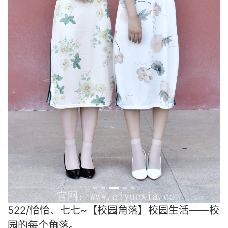
522/恰恰、七七~【校园角落】校园生活——校
园的每个角落。