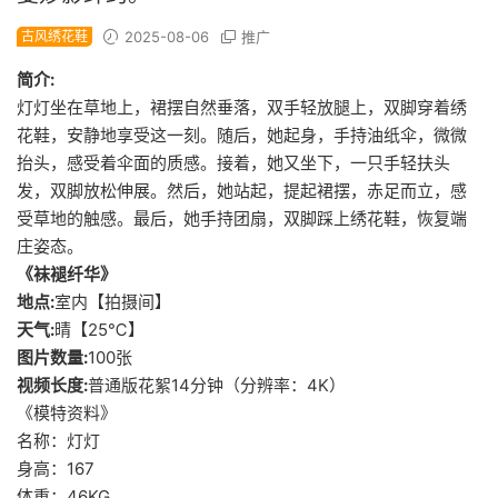
古风绣花鞋
2025-08-06
推广
简介:
灯灯坐在草地上，裙摆自然垂落，双手轻放腿上，双脚穿着绣
花鞋，安静地享受这一刻。随后，她起身，手持油纸伞，微微
抬头，感受着伞面的质感。接着，她又坐下，一只手轻扶头
发，双脚放松伸展。然后，她站起，提起裙摆，赤足而立，感
受草地的触感。最后，她手持团扇，双脚踩上绣花鞋，恢复端
庄姿态。
《袜褪纤华》
地点:
室内【拍摄间】
天气:
晴【25℃】
图片数量:
100张
视频长度:
普通版花絮14分钟（分辨率：4K）
《模特资料》
名称：灯灯
身高：167
体重：46KG