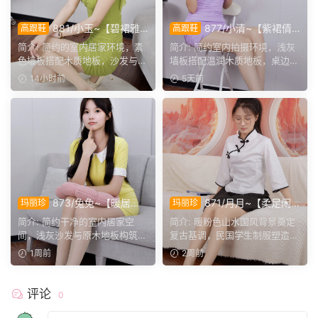
881/小玉~【碧裙雅
877/小清~【紫裙倩
高跟鞋
高跟鞋
姿】一室柔光衬绿裙，错落姿
影】紫裙衬温婉，轻咳敛神
简介: 简约的室内居家环境，素
简介: 简约室内拍摄环境，浅灰
态尽显温婉格调。
态，步履尽显优雅格调。
色墙板搭配木质地板，沙发与办
墙板搭配温润木质地板，桌边鲜
公椅丰富场景层次。小...
花点缀空间氛围。小清...
14小时前
5天前
873/兔兔~【暖居闲
871/月月~【柔足闲
玛丽珍
玛丽珍
绪】黄裙映暖居，步履悠然，
叙】民国学子装束，静坐脱
简介: 简约干净的室内居家空
简介: 暖粉色山水国风背景奠定
静享片刻居家温柔时光。
履，轻揉足尖尽享悠然时光。
间，浅灰沙发与原木地板构筑柔
复古基调，民国学生制服塑造经
和场景。兔兔身着亮黄色...
典美学。重点捕捉玛丽...
1周前
2周前
评论
0