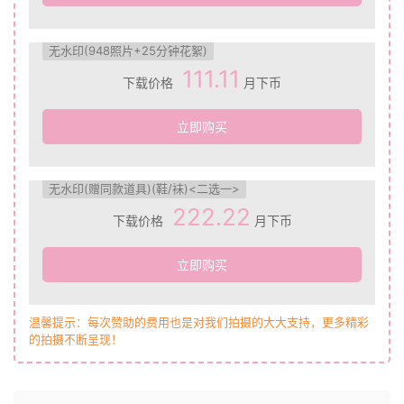
无水印(948照片+25分钟花絮)
111.11
下载价格
月下币
立即购买
无水印(赠同款道具)(鞋/袜)<二选一>
222.22
下载价格
月下币
立即购买
温馨提示：每次赞助的费用也是对我们拍摄的大大支持，更多精彩
的拍摄不断呈现！