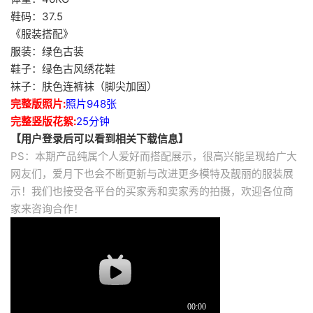
鞋码：37.5
《服装搭配》
服装：绿色古装
鞋子：绿色古风绣花鞋
袜子：肤色连裤袜（脚尖加固）
完整版照片:
照片948张
完整竖版花絮:
25分钟
【用户登录后可以看到相关下载信息】
PS：本期产品纯属个人爱好而搭配展示，很高兴能呈现给广大
网友们，爱月下也会不断更新与改进更多模特及靓丽的服装展
示！我们也接受各平台的买家秀和卖家秀的拍摄，欢迎各位商
家来咨询合作！