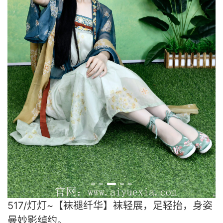
517/灯灯~【袜褪纤华】袜轻展，足轻抬，身姿
曼妙影绰约。