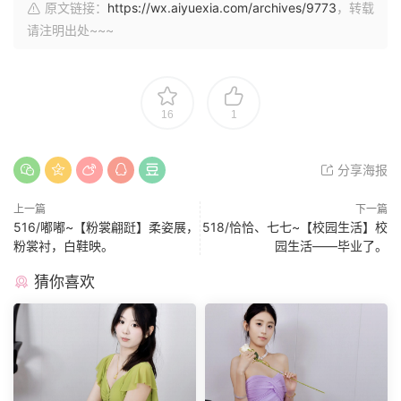
原文链接：
https://wx.aiyuexia.com/archives/9773
，转载
请注明出处~~~
16
1
分享海报
上一篇
下一篇
516/嘟嘟~【粉裳翩跹】柔姿展，
518/恰恰、七七~【校园生活】校
粉裳衬，白鞋映。
园生活——毕业了。
猜你喜欢