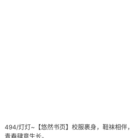
494/灯灯~【悠然书页】校服裹身，鞋袜相伴，
青春肆意生长。