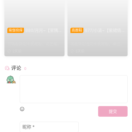
880/月月~【室隅
877/小清~【紫裙倩
瑜伽挠痒
高跟鞋
姿影】雅室定格多样姿态，记
影】紫裙衬温婉，轻咳敛神
简介: 简洁干净的室内空间，浅
简介: 简约室内拍摄环境，浅灰
录鞋袜与肢体的百态呈现。
态，步履尽显优雅格调。
白墙板搭配木质地板，花艺摆件
墙板搭配温润木质地板，桌边鲜
点缀场景。月月身着白...
花点缀空间氛围。小清...
2天前
5天前
评论
0
提交