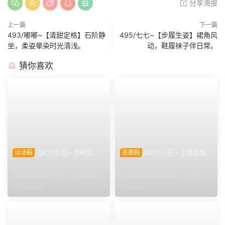
分享海报
上一篇
下一篇
493/嘟嘟~【清甜定格】石阶静
495/七七~【步履生姿】裙角风
坐，柔姿晕染时光清浅。
动，鞋履袜子伴日常。
猜你喜欢
882/小清~【闲室倩
881/小玉~【碧裙雅
运动鞋
高跟鞋
影】素室柔光映穿搭，多样姿
姿】一室柔光衬绿裙，错落姿
简介: 室内采用柔和平光，干净
简介: 简约的室内居家环境，素
态演绎清爽休闲格调。
态尽显温婉格调。
墙面简化背景干扰，借桌椅花艺
色墙板搭配木质地板，沙发与办
丰富画面层次。兼顾全...
公椅丰富场景层次。小...
5小时前
1天前