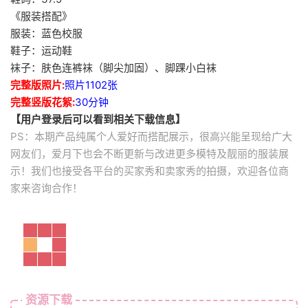
《服装搭配》
服装：蓝色校服
鞋子：运动鞋
袜子：肤色连裤袜（脚尖加固）、脚踝小白袜
完整版照片:
照片1102张
完整竖版花絮:
30分钟
【用户登录后可以看到相关下载信息】
PS：本期产品纯属个人爱好而搭配展示，很高兴能呈现给广大
网友们，爱月下也会不断更新与改进更多模特及靓丽的服装展
示！我们也接受各平台的买家秀和卖家秀的拍摄，欢迎各位商
家来咨询合作！
资源下载