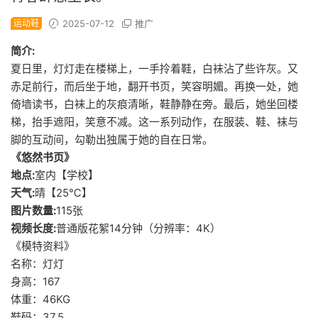
运动鞋
2025-07-12
推广
简介:
夏日里，灯灯走在楼梯上，一手拎着鞋，白袜沾了些许灰。又
赤足前行，而后坐于地，翻开书页，笑容明媚。再换一处，她
倚墙读书，白袜上的灰痕清晰，鞋静静在旁。最后，她坐回楼
梯，抬手遮阳，笑意不减。这一系列动作，在服装、鞋、袜与
脚的互动间，勾勒出独属于她的自在日常。
《悠然书页》
地点:
室内【学校】
天气:
晴【25℃】
图片数量:
115张
视频长度:
普通版花絮14分钟（分辨率：4K）
《模特资料》
名称：灯灯
身高：167
体重：46KG
鞋码：37.5