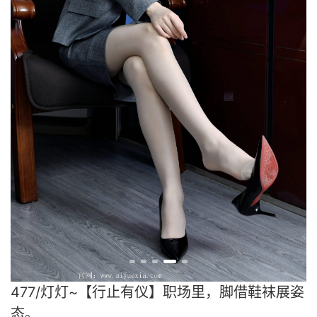
477/灯灯~【行止有仪】职场里，脚借鞋袜展姿
态。