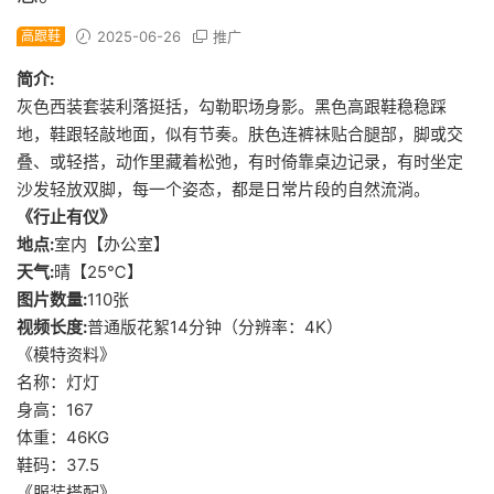
高跟鞋
2025-06-26
推广
简介:
灰色西装套装利落挺括，勾勒职场身影。黑色高跟鞋稳稳踩
地，鞋跟轻敲地面，似有节奏。肤色连裤袜贴合腿部，脚或交
叠、或轻搭，动作里藏着松弛，有时倚靠桌边记录，有时坐定
沙发轻放双脚，每一个姿态，都是日常片段的自然流淌。
《行止有仪》
地点:
室内【办公室】
天气:
晴【25℃】
图片数量:
110张
视频长度:
普通版花絮14分钟（分辨率：4K）
《模特资料》
名称：灯灯
身高：167
体重：46KG
鞋码：37.5
《服装搭配》