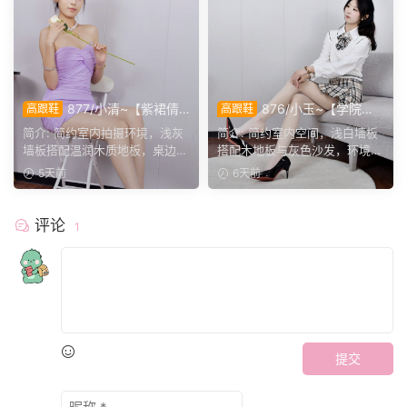
877/小清~【紫裙倩
876/小玉~【学院闲
高跟鞋
高跟鞋
影】紫裙衬温婉，轻咳敛神
叙】室间学院格调，抬脚轻卸
简介: 简约室内拍摄环境，浅灰
简介: 简约室内空间，浅白墙板
态，步履尽显优雅格调。
鞋履，尽显少女灵动姿态。
墙板搭配温润木质地板，桌边鲜
搭配木地板与灰色沙发，环境干
花点缀空间氛围。小清...
净素雅。小玉身着学院...
5天前
6天前
评论
1
提交