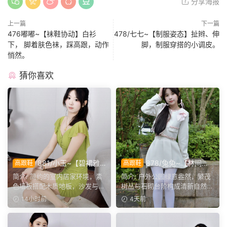
分享海报
上一篇
下一篇
476嘟嘟~【袜鞋协动】白衫
478/七七~【制服姿态】扯辫、伸
下， 脚着肤色袜，踩高跟，动作
脚，制服穿搭的小调皮。
悄然。
猜你喜欢
881/小玉~【碧裙雅
878/兔兔~【林间甜
高跟鞋
高跟鞋
姿】一室柔光衬绿裙，错落姿
序】公园翠色环绕，粉白装
简介: 简约的室内居家环境，素
简介: 户外公园绿意盎然，繁茂
态尽显温婉格调。
束，动静间尽显少女娇柔风
色墙板搭配木质地板，沙发与办
树丛与石砌台阶构成清新自然环
姿。
公椅丰富场景层次。小...
境。兔兔身着白调小香...
14小时前
4天前