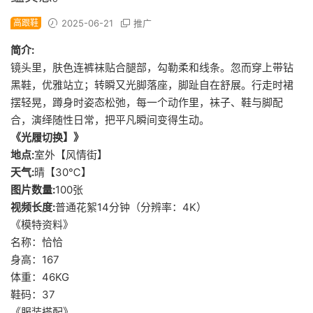
高跟鞋
2025-06-21
推广
简介:
镜头里，肤色连裤袜贴合腿部，勾勒柔和线条。忽而穿上带钻
黑鞋，优雅站立；转瞬又光脚落座，脚趾自在舒展。行走时裙
摆轻晃，蹲身时姿态松弛，每一个动作里，袜子、鞋与脚配
合，演绎随性日常，把平凡瞬间变得生动。
《光履切换】》
地点:
室外【风情街】
天气:
晴【30℃】
图片数量:
100张
视频长度:
普通花絮14分钟（分辨率：4K）
《模特资料》
名称：恰恰
身高：167
体重：46KG
鞋码：37
《服装搭配》