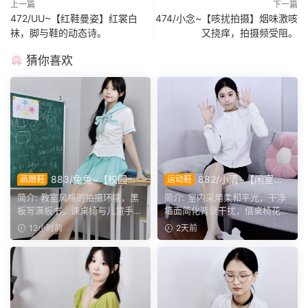
上一篇
下一篇
472/UU~【红鞋曼姿】红裳白
474/小念~【咳扰拍摄】烟味激咳
袜，脚与鞋的动态诗。
又挠痒，拍摄频受阻。
猜你喜欢
883/兔兔~【校园清
882/小清~【闲室倩
高跟鞋
运动鞋
欢】黑板课桌椅为伴，水手服
影】素室柔光映穿搭，多样姿
简介: 教室风格的拍摄环境，黑
简介: 室内采用柔和平光，干净
演绎烂漫青春光景。
态演绎清爽休闲格调。
板写满板书，课桌椅与儿童手绘
墙面简化背景干扰，借桌椅花艺
作品烘托校园氛围。兔...
丰富画面层次。兼顾全...
12小时前
2天前