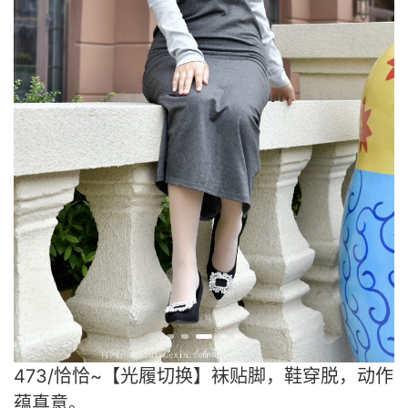
473/恰恰~【光履切换】袜贴脚，鞋穿脱，动作
蕴真意。