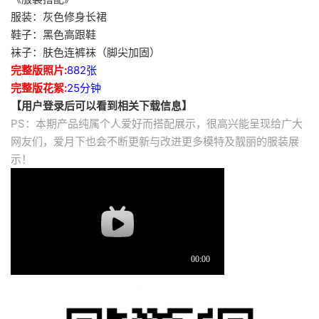
服装：灰色修身长裙
鞋子：黑色高跟鞋
袜子：肤色连裤袜（脚尖加固）
完整版照片:
882张
完整版花絮:
25分钟
【用户登录后可以看到相关下载信息】
PS：本期产品纯属个人爱好而搭配展示，很高兴能呈现给广大
网友们，爱月下也会不断更新与改进更多模特及靓丽的服装展
示！