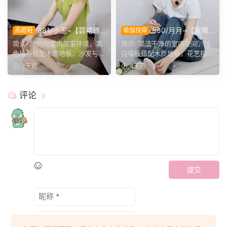
881/小玉~【碧裙雅
880/月月~【室隅
高跟鞋
瑜伽挠痒
姿】一室柔光衬绿裙，错落姿
姿影】雅室定格多样姿态，记
简介: 简约的室内居家环境，素
简介: 简洁干净的室内空间，浅
态尽显温婉格调。
录鞋袜与肢体的百态呈现。
色墙板搭配木质地板，沙发与办
白墙板搭配木质地板，花艺摆件
公椅丰富场景层次。小...
点缀场景。月月身着白...
3天前
4天前
评论
0
提交