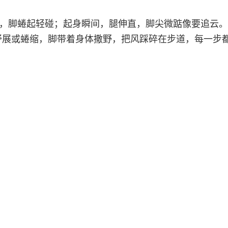
时，脚蜷起轻碰；起身瞬间，腿伸直，脚尖微踮像要追云
舒展或蜷缩，脚带着身体撒野，把风踩碎在步道，每一步