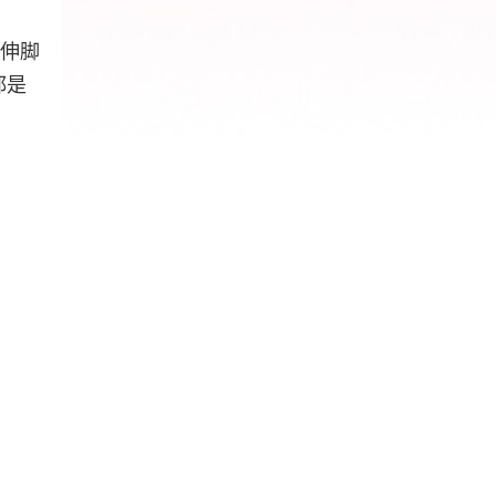
。伸脚
都是