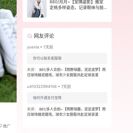
880/月月~【室隅姿影】雅室
定格多样姿态，记录鞋袜与肢
体的百态呈现。
网友评论
yuexia • 7天前
你可以联系客服哦
来源：
861/多人合拍~【雨野球趣，泥足逐梦】雨
日球场踏泥嬉戏，球衣少女脱鞋共赴足球浪漫
u410322994156 • 7天前
啥时开通支付宝啊
来源：
861/多人合拍~【雨野球趣，泥足逐梦】雨
日球场踏泥嬉戏，球衣少女脱鞋共赴足球浪漫
推广