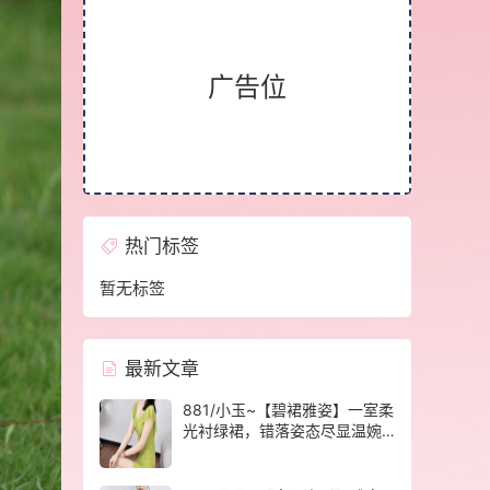
广告位
热门标签
暂无标签
最新文章
881/小玉~【碧裙雅姿】一室柔
光衬绿裙，错落姿态尽显温婉
格调。