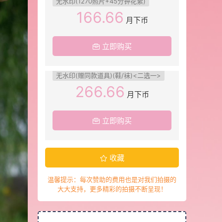
无水印(1270照片+45分钟花絮)
166.66
月下币
立即购买
无水印(赠同款道具)(鞋/袜)<二选一>
266.66
月下币
立即购买
收藏
温馨提示：每次赞助的费用也是对我们拍摄的
大大支持，更多精彩的拍摄不断呈现！