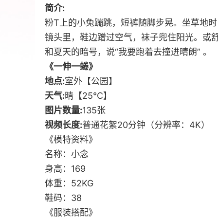
简介:
粉T上的小兔蹦跳，短裤随脚步晃。坐草地
镜头里，鞋边蹭过空气，袜子兜住阳光。或
和夏天的暗号，说“我要跑着去撞进晴朗” 。
《一伸一蜷》
地点:
室外【公园】
天气:
晴【25℃】
图片数量:
135张
视频长度:
普通花絮20分钟（分辨率：4K）
《模特资料》
名称：小念
身高：169
体重：52KG
鞋码：38
《服装搭配》