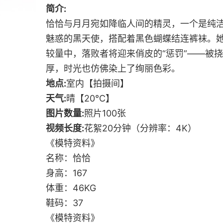
简介:
恰恰与月月宛如降临人间的精灵，一个是纯
魅惑的黑天使，搭配着黑色蝴蝶结连裤袜。
较量中，落败者将迎来俏皮的“惩罚”——被
厚，时光也仿佛染上了绚丽色彩。
地点:
室内【拍摄间】
天气:
晴【20℃】
图片数量:
照片100张
视频长度:
花絮20分钟（分辨率：4K）
《模特资料》
名称：恰恰
身高：167
体重：46KG
鞋码：37
《模特资料》