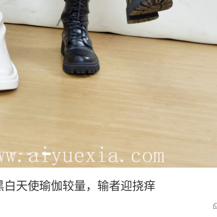
 黑白天使瑜伽较量，输者迎挠痒