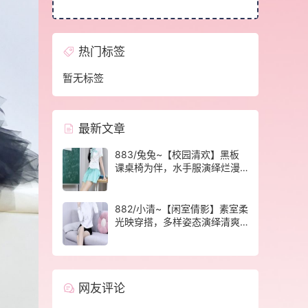
热门标签
暂无标签
最新文章
883/兔兔~【校园清欢】黑板
课桌椅为伴，水手服演绎烂漫
青春光景。
882/小清~【闲室倩影】素室柔
光映穿搭，多样姿态演绎清爽
休闲格调。
网友评论