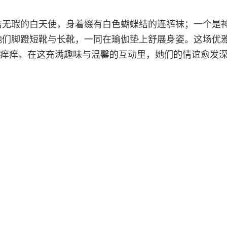
洁无瑕的白天使，身着缀有白色蝴蝶结的连裤袜；一个是
她们脚蹬短靴与长靴，一同在瑜伽垫上舒展身姿。这场优
挠痒痒。在这充满趣味与温馨的互动里，她们的情谊愈发