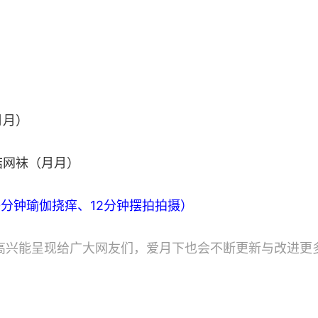
月月）
结网袜（月月）
0分钟瑜伽挠痒、12分钟摆拍拍摄）
高兴能呈现给广大网友们，爱月下也会不断更新与改进更