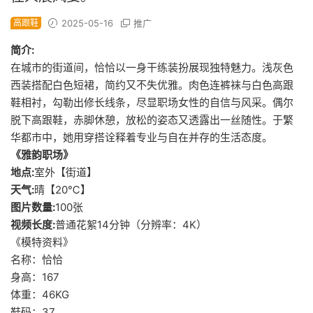
高跟鞋
2025-05-16
推广
简介:
在城市的街道间，恰恰以一身干练装扮展现独特魅力。浅灰色
西装搭配白色短裙，简约又不失优雅。肉色连裤袜与白色高跟
鞋相衬，勾勒出修长线条，尽显职场女性的自信与风采。偶尔
脱下高跟鞋，赤脚休憩，放松的姿态又透露出一丝随性。于繁
华都市中，她用穿搭诠释着专业与自在并存的生活态度。
《雅韵职场》
地点:
室外【街道】
天气:
晴【20℃】
图片数量:
100张
视频长度:
普通花絮14分钟（分辨率：4K）
《模特资料》
名称：恰恰
身高：167
体重：46KG
鞋码：37