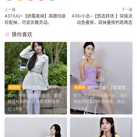
上一篇
下一篇
437/UU~【娇履柔袜】高跟玛丽
439/小念~【悠态转场 】突接活
珍配袜，尽显优雅灵动。
动急叠穿，双袜叠搭判若两态
猜你喜欢
878/兔兔~【林间甜
877/小清~【紫裙倩
高跟鞋
高跟鞋
序】公园翠色环绕，粉白装
影】紫裙衬温婉，轻咳敛神
简介: 户外公园绿意盎然，繁茂
简介: 简约室内拍摄环境，浅灰
束，动静间尽显少女娇柔风
态，步履尽显优雅格调。
树丛与石砌台阶构成清新自然环
墙板搭配温润木质地板，桌边鲜
姿。
境。兔兔身着白调小香...
花点缀空间氛围。小清...
3天前
4天前