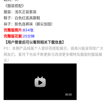
《服装搭配》
服装：浅灰正装套装
鞋子：白色红底高跟鞋
袜子：肤色连裤袜（脚尖加固）
完整版照片:
834张
完整版花絮:
25分钟
【用户登录后可以看到相关下载信息】
PS：本期产品纯属个人爱好而搭配展示，很高兴能呈现给广大
网友们，爱月下也会不断更新与改进更多模特及靓丽的服装展
示！