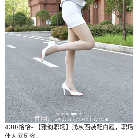
438/恰恰~【雅韵职场】浅灰西装配白履，职场
佳人展风姿。