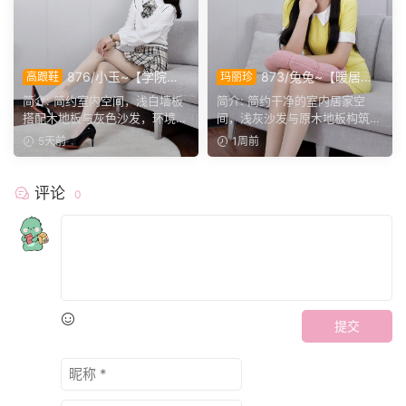
876/小玉~【学院闲
873/兔兔~【暖居闲
高跟鞋
玛丽珍
叙】室间学院格调，抬脚轻卸
绪】黄裙映暖居，步履悠然，
简介: 简约室内空间，浅白墙板
简介: 简约干净的室内居家空
鞋履，尽显少女灵动姿态。
静享片刻居家温柔时光。
搭配木地板与灰色沙发，环境干
间，浅灰沙发与原木地板构筑柔
净素雅。小玉身着学院...
和场景。兔兔身着亮黄色...
5天前
1周前
评论
0
提交