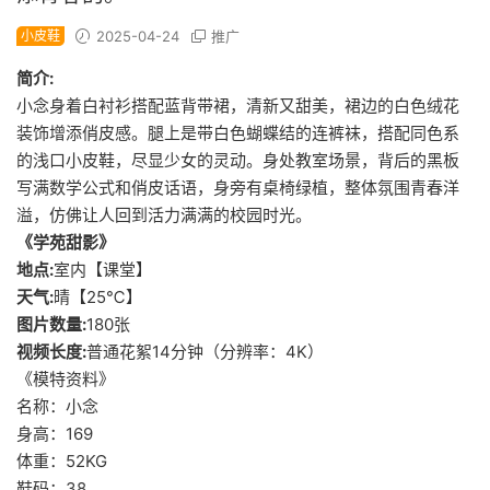
小皮鞋
2025-04-24
推广
简介:
小念身着白衬衫搭配蓝背带裙，清新又甜美，裙边的白色绒花
装饰增添俏皮感。腿上是带白色蝴蝶结的连裤袜，搭配同色系
的浅口小皮鞋，尽显少女的灵动。身处教室场景，背后的黑板
写满数学公式和俏皮话语，身旁有桌椅绿植，整体氛围青春洋
溢，仿佛让人回到活力满满的校园时光。
《学苑甜影》
地点:
室内【课堂】
天气:
晴【25℃】
图片数量:
180张
视频长度:
普通花絮14分钟（分辨率：4K）
《模特资料》
名称：小念
身高：169
体重：52KG
鞋码：38