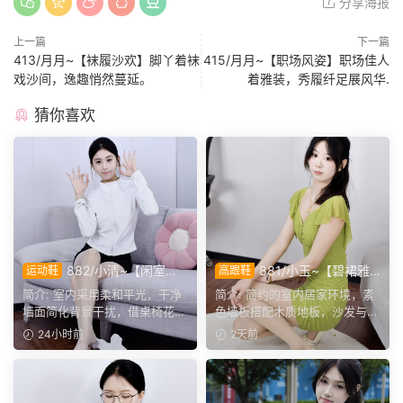
分享海报
上一篇
下一篇
413/月月~【袜履沙欢】脚丫着袜
415/月月~【职场风姿】职场佳人
戏沙间，逸趣悄然蔓延。
着雅装，秀履纤足展风华.
猜你喜欢
882/小清~【闲室倩
881/小玉~【碧裙雅
运动鞋
高跟鞋
影】素室柔光映穿搭，多样姿
姿】一室柔光衬绿裙，错落姿
简介: 室内采用柔和平光，干净
简介: 简约的室内居家环境，素
态演绎清爽休闲格调。
态尽显温婉格调。
墙面简化背景干扰，借桌椅花艺
色墙板搭配木质地板，沙发与办
丰富画面层次。兼顾全...
公椅丰富场景层次。小...
24小时前
2天前