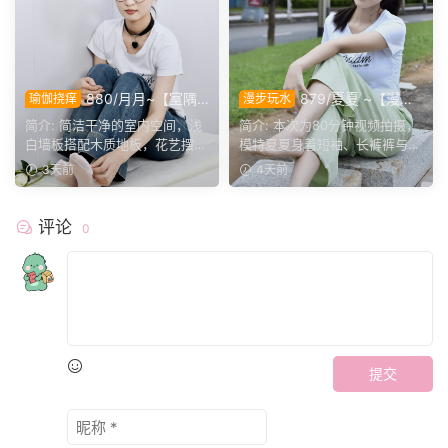
880/月月~【室隅
879/夏夏 ~【漫步
瑜伽挠痒
漫步玩水
姿影】雅室定格多样姿态，记
磨袜】80分钟视频拍摄，模
简介: 简洁干净的室内空间，浅
简介: 本次为80分钟视频拍摄，
录鞋袜与肢体的百态呈现。
特穿丝质船袜踩水踩泥，对焦
白墙板搭配木质地板，花艺摆件
模特夏夏身着短袖、长裤裤与丝
袜子磨损变化镜头。
点缀场景。月月身着白...
质船袜，修整干净脚趾...
3天前
4天前
评论
0
提交