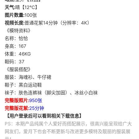
天气:
晴【12℃】
图片数量:
100张
视频长度:
普通花絮14分钟（分辨率：4K）
《模特资料》
名称：恰恰
身高：167
体重：46KG
鞋码：37
《服装搭配》
服装：海魂衫、牛仔裙
鞋子：黑白运动鞋
袜子：肤色连裤袜（脚尖加固）、冰丝小白袜
完整版照片:
950张
完整版花絮:
25分钟
【用户登录后可以看到相关下载信息】
PS：本期产品纯属个人爱好而搭配展示，很高兴能呈现给广大
网友们，爱月下也会不断更新与改进更多模特及靓丽的服装展