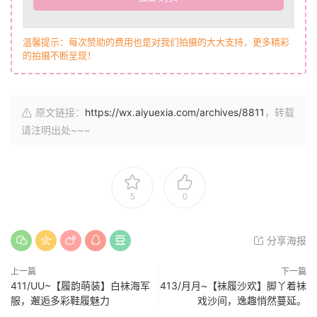
温馨提示：每次赞助的费用也是对我们拍摄的大大支持，更多精彩
的拍摄不断呈现！
原文链接：
https://wx.aiyuexia.com/archives/8811
，转载
请注明出处~~~
5
0
分享海报
上一篇
下一篇
411/UU~【履韵萌装】白袜海军
413/月月~【袜履沙欢】脚丫着袜
服，邂逅多彩鞋履魅力
戏沙间，逸趣悄然蔓延。