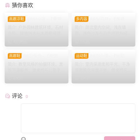
猜你喜欢
886/小清~【夏隅
885/月月~【黑裙履
高跟凉鞋
多内容
花影】石阶绿树衬碎花裙，户
影】黑裙黑薄袜衬高跟，穿脱
简介: 户外园林建筑环境，石材
简介: 简洁室内空间，浅灰墙
外定格夏日悠然身姿。
鞋袜与瑜伽剧情完整呈现。
台阶、绿植树木与木质格栅建筑
面、浅色沙发与白色地毯构成干
构成清新外景。小清身...
净背景，地面预留充足活...
8分钟前
1天前
883/兔兔~【校园清
882/小清~【闲室倩
高跟鞋
运动鞋
欢】黑板课桌椅为伴，水手服
影】素室柔光映穿搭，多样姿
简介: 教室风格的拍摄环境，黑
简介: 室内采用柔和平光，干净
演绎烂漫青春光景。
态演绎清爽休闲格调。
板写满板书，课桌椅与儿童手绘
墙面简化背景干扰，借桌椅花艺
作品烘托校园氛围。兔...
丰富画面层次。兼顾全...
2天前
3天前
评论
0