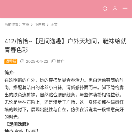
当前位置：
首页
小白袜
正文
412/恰恰~【足间逸趣】户外天地间，鞋袜绘就
青春色彩
运动鞋
2025-04-22
推广
简介:
在这明媚的户外，她的穿搭尽显青春活力。黑白运动鞋简约时
尚，搭配着洁白的冰丝小白袜，清新感扑面而来。脚下隐约露
出的肤色连裤袜，自然贴合腿部线条，与整体装扮相得益彰。
无论是坐在石阶上，还是漫步于广场，这一身装扮都在绿树红
墙的映衬下，展现出随性与自在，仿佛在诉说着一段惬意美好
的时光。
《足间逸趣》
地点:
室外【公园】