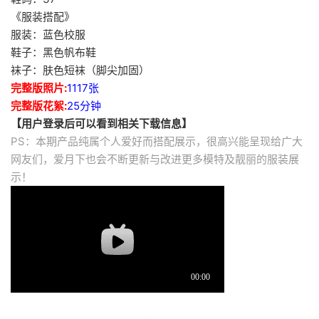
《服装搭配》
服装：蓝色校服
鞋子：黑色帆布鞋
袜子：肤色短袜（脚尖加固）
完整版照片:
1117张
完整版花絮:
25分钟
【用户登录后可以看到相关下载信息】
PS：本期产品纯属个人爱好而搭配展示，很高兴能呈现给广大
网友们，爱月下也会不断更新与改进更多模特及靓丽的服装展
示！