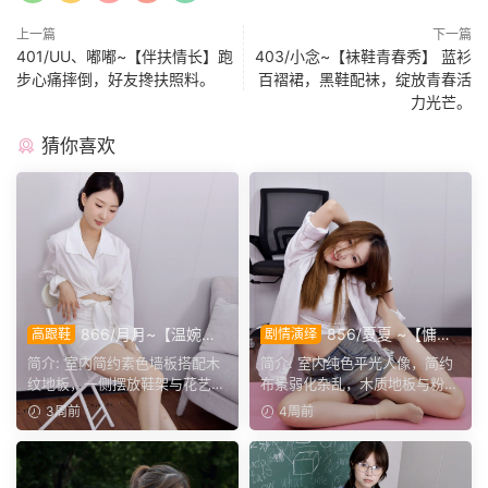
上一篇
下一篇
401/UU、嘟嘟~【伴扶情长】跑
403/小念~【袜鞋青春秀】 蓝衫
步心痛摔倒，好友搀扶照料。
百褶裙，黑鞋配袜，绽放青春活
力光芒。
猜你喜欢
866/月月~【温婉知
856/夏夏 ~【慵懒
高跟鞋
剧情演绎
性】白衬衫包臀短裙，短薄袜
人像】白衫牛仔搭配帆布
简介: 室内简约素色墙板搭配木
简介: 室内纯色平光人像，简约
配黑跟鞋尽显优雅气质。
鞋，，多样瘫软舒展动作诠释
纹地板，一侧摆放鞋架与花艺小
布景弱化杂乱，木质地板与粉色
慵懒氛围感。
桌，布置简约居家。月...
瑜伽垫丰富画面层次。...
3周前
4周前