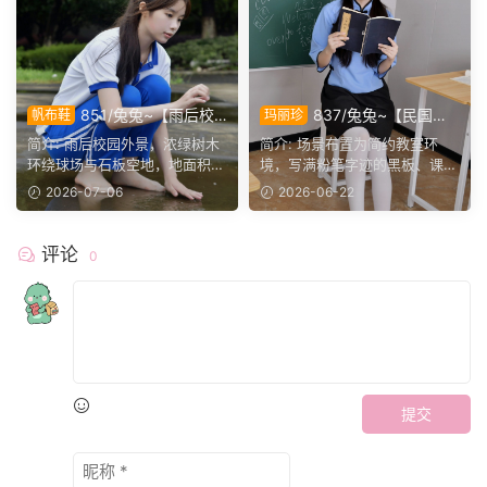
851/兔兔~【雨后校
837/兔兔~【民国学
帆布鞋
玛丽珍
隅】雨后林间蓝白校服，脱鞋
韵】教室重温旧时风貌，一身
简介: 雨后校园外景，浓绿树木
简介: 场景布置为简约教室环
踏水留住青春青涩时光。
素衣尽显少年书卷气息。
环绕球场与石板空地，地面积留
境，写满粉笔字迹的黑板、课桌
浅浅水洼倒映枝叶。兔...
椅构成复古校园氛围。兔...
2026-07-06
2026-06-22
评论
0
提交