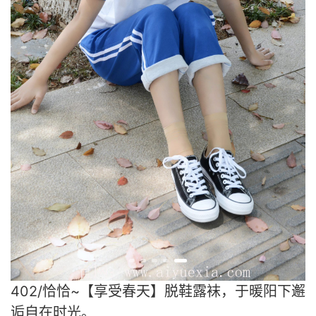
402/恰恰~【享受春天】脱鞋露袜，于暖阳下邂
逅自在时光。