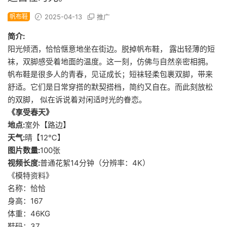
帆布鞋
2025-04-13
推广
简介:
阳光倾洒，恰恰惬意地坐在街边。脱掉帆布鞋， 露出轻薄的短
袜，双脚感受着地面的温度。这一刻，仿佛与自然亲密相拥。
帆布鞋是很多人的青春，见证成长；短袜轻柔包裹双脚，带来
舒适。它们是日常穿搭的默契搭档，简约又自在。而此刻放松
的双脚， 似在诉说着对闲适时光的眷恋。
《享受春天》
地点:
室外【路边】
天气:
晴【12℃】
图片数量:
100张
视频长度:
普通花絮14分钟（分辨率：4K）
《模特资料》
名称：恰恰
身高：167
体重：46KG
鞋码：37