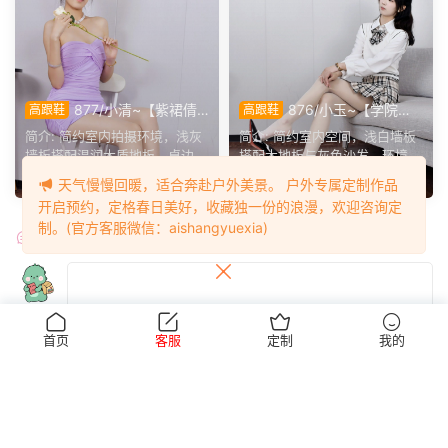
877/小清~【紫裙倩
876/小玉~【学院闲
高跟鞋
高跟鞋
影】紫裙衬温婉，轻咳敛神
叙】室间学院格调，抬脚轻卸
简介: 简约室内拍摄环境，浅灰
简介: 简约室内空间，浅白墙板
态，步履尽显优雅格调。
鞋履，尽显少女灵动姿态。
墙板搭配温润木质地板，桌边鲜
搭配木地板与灰色沙发，环境干
花点缀空间氛围。小清...
净素雅。小玉身着学院...
4天前
5天前
天气慢慢回暖，适合奔赴户外美景。 户外专属定制作品
开启预约，定格春日美好，收藏独一份的浪漫，欢迎咨询定
制。(官方客服微信：aishangyuexia)
评论
0
首页
客服
定制
我的
提交