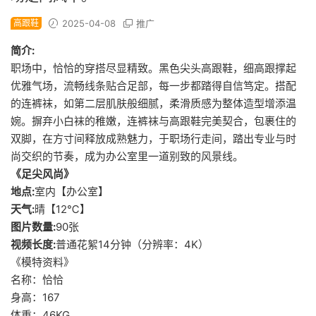
高跟鞋
2025-04-08
推广
简介:
职场中，恰恰的穿搭尽显精致。黑色尖头高跟鞋，细高跟撑起
优雅气场，流畅线条贴合足部，每一步都踏得自信笃定。搭配
的连裤袜，如第二层肌肤般细腻，柔滑质感为整体造型增添温
婉。摒弃小白袜的稚嫩，连裤袜与高跟鞋完美契合，包裹住的
双脚，在方寸间释放成熟魅力，于职场行走间，踏出专业与时
尚交织的节奏，成为办公室里一道别致的风景线。
《足尖风尚》
地点:
室内【办公室】
天气:
晴【12℃】
图片数量:
90张
视频长度:
普通花絮14分钟（分辨率：4K）
《模特资料》
名称：恰恰
身高：167
体重：46KG