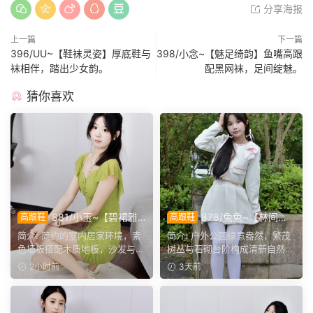
分享海报
上一篇
下一篇
396/UU~【鞋袜灵姿】厚底鞋与
398/小念~【魅足绮韵】鱼嘴高跟
袜相伴，踏出少女韵。
配黑网袜，足间绽魅。
猜你喜欢
881/小玉~【碧裙雅
878/兔兔~【林间甜
高跟鞋
高跟鞋
姿】一室柔光衬绿裙，错落姿
序】公园翠色环绕，粉白装
简介: 简约的室内居家环境，素
简介: 户外公园绿意盎然，繁茂
态尽显温婉格调。
束，动静间尽显少女娇柔风
色墙板搭配木质地板，沙发与办
树丛与石砌台阶构成清新自然环
姿。
公椅丰富场景层次。小...
境。兔兔身着白调小香...
2小时前
3天前