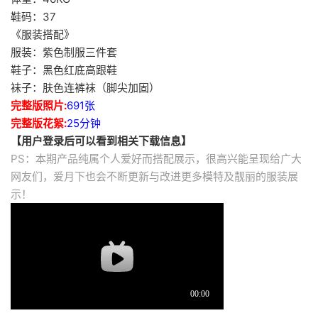
鞋码：37
《服装搭配》
服装：紫色制服三件套
鞋子：黑色红底高跟鞋
袜子：肤色连裤袜（脚尖加固）
完整版照片:
691张
完整版花絮:
25分钟
【用户登录后可以看到相关下载信息】
PS：本期产品纯属个人爱好而搭配展示，很高兴能呈现给广大
网友们，爱月下也会不断更新与改进更多模特及靓丽的服装展
示！