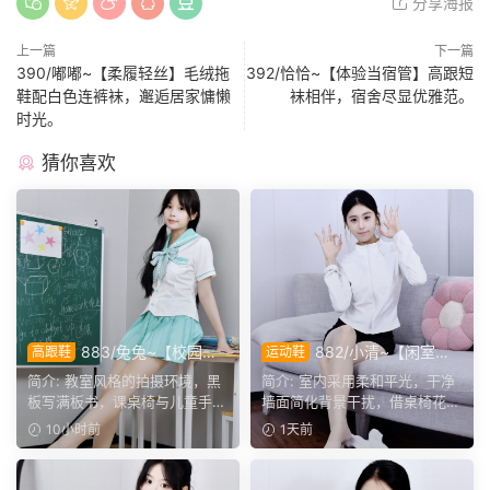
分享海报
上一篇
下一篇
390/嘟嘟~【柔履轻丝】毛绒拖
392/恰恰~【体验当宿管】高跟短
鞋配白色连裤袜，邂逅居家慵懒
袜相伴，宿舍尽显优雅范。
时光。
猜你喜欢
883/兔兔~【校园清
882/小清~【闲室倩
高跟鞋
运动鞋
欢】黑板课桌椅为伴，水手服
影】素室柔光映穿搭，多样姿
简介: 教室风格的拍摄环境，黑
简介: 室内采用柔和平光，干净
演绎烂漫青春光景。
态演绎清爽休闲格调。
板写满板书，课桌椅与儿童手绘
墙面简化背景干扰，借桌椅花艺
作品烘托校园氛围。兔...
丰富画面层次。兼顾全...
10小时前
1天前