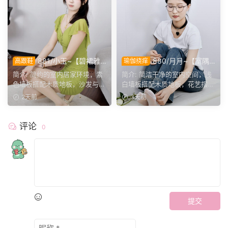
881/小玉~【碧裙雅
880/月月~【室隅
高跟鞋
瑜伽挠痒
姿】一室柔光衬绿裙，错落姿
姿影】雅室定格多样姿态，记
简介: 简约的室内居家环境，素
简介: 简洁干净的室内空间，浅
态尽显温婉格调。
录鞋袜与肢体的百态呈现。
色墙板搭配木质地板，沙发与办
白墙板搭配木质地板，花艺摆件
公椅丰富场景层次。小...
点缀场景。月月身着白...
2天前
3天前
评论
0
提交