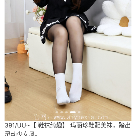
391/UU~【 鞋袜绮趣】 玛丽珍鞋配美袜，踏出
灵动少女风。