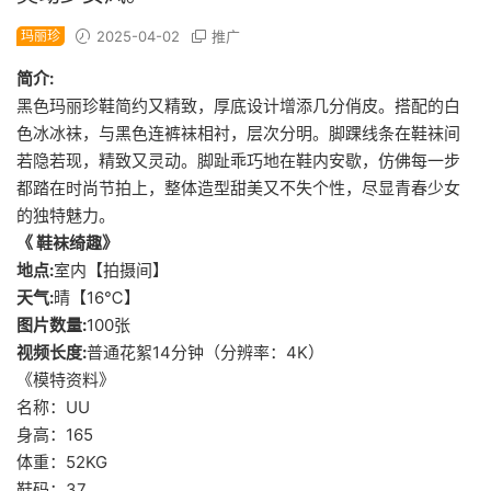
玛丽珍
2025-04-02
推广
简介:
黑色玛丽珍鞋简约又精致，厚底设计增添几分俏皮。搭配的白
色冰冰袜，与黑色连裤袜相衬，层次分明。脚踝线条在鞋袜间
若隐若现，精致又灵动。脚趾乖巧地在鞋内安歇，仿佛每一步
都踏在时尚节拍上，整体造型甜美又不失个性，尽显青春少女
的独特魅力。
《 鞋袜绮趣》
地点:
室内【拍摄间】
天气:
晴【16℃】
图片数量:
100张
视频长度:
普通花絮14分钟（分辨率：4K）
《模特资料》
名称：UU
身高：165
体重：52KG
鞋码：37