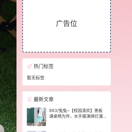
广告位
热门标签
暂无标签
最新文章
883/兔兔~【校园清欢】黑板
课桌椅为伴，水手服演绎烂漫
青春光景。