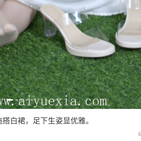
凉拖搭白裙，足下生姿显优雅。