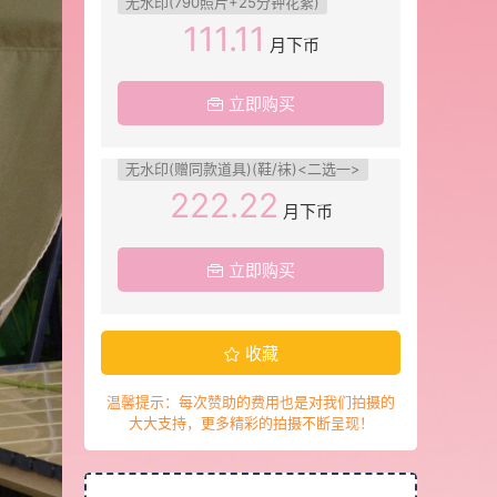
无水印(790照片+25分钟花絮)
111.11
月下币
立即购买
无水印(赠同款道具)(鞋/袜)<二选一>
222.22
月下币
立即购买
收藏
温馨提示：每次赞助的费用也是对我们拍摄的
大大支持，更多精彩的拍摄不断呈现！