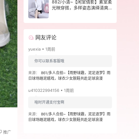
882/小清~【闲室倩影】素室柔
光映穿搭，多样姿态演绎清爽
休闲格调。
网友评论
yuexia • 1周前
你可以联系客服哦
来源：
861/多人合拍~【雨野球趣，泥足逐梦】雨
日球场踏泥嬉戏，球衣少女脱鞋共赴足球浪漫
u410322994156 • 1周前
啥时开通支付宝啊
来源：
861/多人合拍~【雨野球趣，泥足逐梦】雨
日球场踏泥嬉戏，球衣少女脱鞋共赴足球浪漫
推广