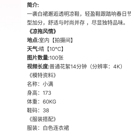
简介:
一袭白裙邂逅透明凉鞋，轻盈鞋跟踏响春日
型加分，舒适与时尚并存 ，尽显独特品味。
《凉拖风情》
地点:
室内【拍摄间】
天气:
晴【10℃】
图片数量:
100张
视频长度:
普通花絮14分钟（分辨率：4K）
《模特资料》
名称：小满
身高：173
体重：60KG
鞋码：38
《服装搭配》
服装：白色连衣裙