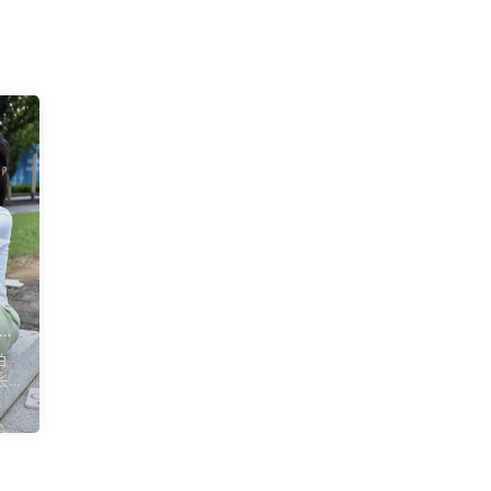
【漫
拍
水踩
长
镜
净