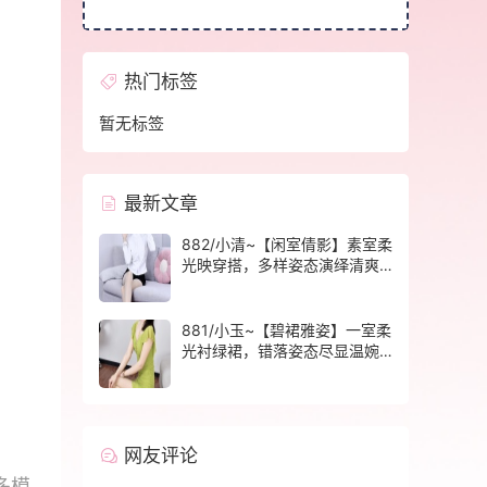
热门标签
暂无标签
最新文章
882/小清~【闲室倩影】素室柔
光映穿搭，多样姿态演绎清爽
休闲格调。
881/小玉~【碧裙雅姿】一室柔
光衬绿裙，错落姿态尽显温婉
格调。
网友评论
多模