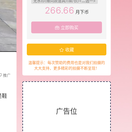
无水印(赠同款道具)(袜/衣)<二选一>
266.66
月下币
立即购买
收藏
温馨提示：每次赞助的费用也是对我们拍摄的
大大支持，更多精彩的拍摄不断呈现！
推广
是鞋
广告位