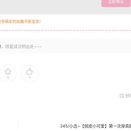
立即购买
更多精彩的拍摄不断呈现！
2
，转载请注明出处~~~
9
0
分
345/小念~【俏皮小可爱】第一次穿高