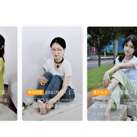
【碧裙
880/月月~【室
879/夏夏 ~
瑜伽挠痒
漫步玩水
裙，错
隅姿影】雅室定格多样姿
步磨袜】80分钟视频拍
家环境，
简介: 简洁干净的室内空间，
简介: 本次为80分钟视频
。
态，记录鞋袜与肢体的百态
摄，模特穿丝质船袜踩
板，沙
浅白墙板搭配木质地板，花
摄，模特夏夏身着短袖、
呈现。
泥，对焦袜子磨损变化
层次。
艺摆件点缀场景。月月身着
裤裤与丝质船袜，修整干
2天前
3天前
头。
白...
脚趾...