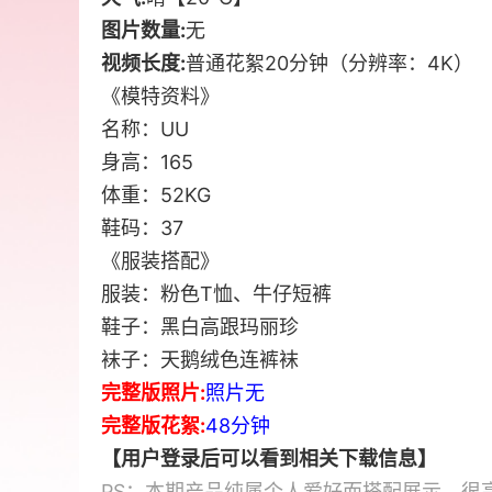
图片数量:
无
视频长度:
普通花絮20分钟（分辨率：4K）
《模特资料》
名称：UU
身高：165
体重：52KG
鞋码：37
《服装搭配》
服装：粉色T恤、牛仔短裤
鞋子：黑白高跟玛丽珍
袜子：天鹅绒色连裤袜
完整版照片:
照片无
完整版花絮:
48分钟
【用户登录后可以看到相关下载信息】
PS：本期产品纯属个人爱好而搭配展示，很