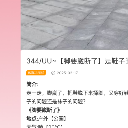
344/UU~【脚要崴断了】是鞋
高跟玛丽珍
2025-02-17
简介:
走一走，脚崴了，把鞋脱下来揉脚，又穿好
子的问题还是袜子的问题？
《脚要崴断了》
地点:
户外【公园】
天气:
晴【20℃】