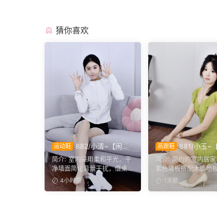
猜你喜欢
882/小清~【闲室
881/小玉~
运动鞋
高跟鞋
倩影】素室柔光映穿搭，多
雅姿】一室柔光衬绿
简介: 室内采用柔和平光，干
简介: 简约的室内居
样姿态演绎清爽休闲格调。
落姿态尽显温婉格调
净墙面简化背景干扰，借桌
素色墙板搭配木质地
椅花艺丰富画面层次。兼顾
发与办公椅丰富场景
4小时前
1天前
全...
小...