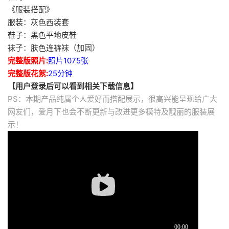
《服装搭配》
服装：灰色西装套
鞋子：黑色平地皮鞋
袜子：肤色连裤袜（加固）
完整版照片:
照片1075张
完整版花絮:
25分钟
【用户登录后可以看到相关下载信息】
PS：本期产品纯属个人爱好而搭配展示，很高兴能呈现给广大
网友们，爱月下也会不断更新与改进更多模特及靓丽的服装展
示！