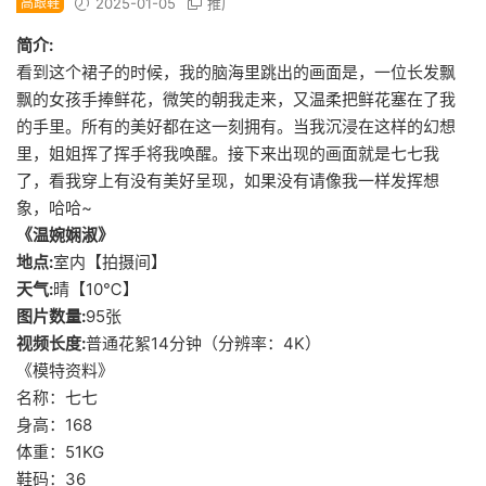
高跟鞋
2025-01-05
推广
简介:
看到这个裙子的时候，我的脑海里跳出的画面是，一位长发飘
飘的女孩手捧鲜花，微笑的朝我走来，又温柔把鲜花塞在了我
的手里。所有的美好都在这一刻拥有。当我沉浸在这样的幻想
里，姐姐挥了挥手将我唤醒。接下来出现的画面就是七七我
了，看我穿上有没有美好呈现，如果没有请像我一样发挥想
象，哈哈~
《温婉娴淑》
地点:
室内【拍摄间】
天气:
晴【10℃】
图片数量:
95张
视频长度:
普通花絮14分钟（分辨率：4K）
《模特资料》
名称：七七
身高：168
体重：51KG
鞋码：36