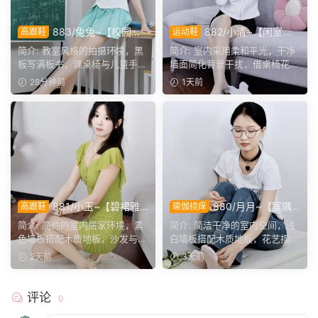
883/兔兔~【校园清
882/小清~【闲室倩
高跟鞋
运动鞋
欢】黑板课桌椅为伴，水手服
影】素室柔光映穿搭，多样姿
简介: 教室风格的拍摄环境，黑
简介: 室内采用柔和平光，干净
演绎烂漫青春光景。
态演绎清爽休闲格调。
板写满板书，课桌椅与儿童手绘
墙面简化背景干扰，借桌椅花艺
作品烘托校园氛围。兔...
丰富画面层次。兼顾全...
28分钟前
1天前
881/小玉~【碧裙雅
880/月月~【室隅
高跟鞋
瑜伽挠痒
姿】一室柔光衬绿裙，错落姿
姿影】雅室定格多样姿态，记
简介: 简约的室内居家环境，素
简介: 简洁干净的室内空间，浅
态尽显温婉格调。
录鞋袜与肢体的百态呈现。
色墙板搭配木质地板，沙发与办
白墙板搭配木质地板，花艺摆件
公椅丰富场景层次。小...
点缀场景。月月身着白...
2天前
3天前
评论
0