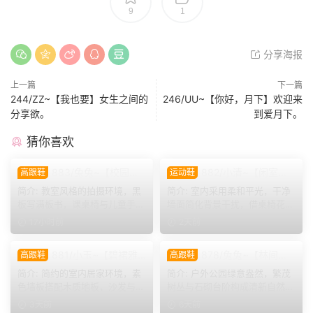
9
1
分享海报
上一篇
下一篇
244/ZZ~【我也要】女生之间的
246/UU~【你好，月下】欢迎来
分享欲。
到爱月下。
猜你喜欢
883/兔兔~【校园清
882/小清~【闲室倩
高跟鞋
运动鞋
欢】黑板课桌椅为伴，水手服
影】素室柔光映穿搭，多样姿
简介: 教室风格的拍摄环境，黑
简介: 室内采用柔和平光，干净
演绎烂漫青春光景。
态演绎清爽休闲格调。
板写满板书，课桌椅与儿童手绘
墙面简化背景干扰，借桌椅花艺
作品烘托校园氛围。兔...
丰富画面层次。兼顾全...
17小时前
2天前
881/小玉~【碧裙雅
878/兔兔~【林间甜
高跟鞋
高跟鞋
姿】一室柔光衬绿裙，错落姿
序】公园翠色环绕，粉白装
简介: 简约的室内居家环境，素
简介: 户外公园绿意盎然，繁茂
态尽显温婉格调。
束，动静间尽显少女娇柔风
色墙板搭配木质地板，沙发与办
树丛与石砌台阶构成清新自然环
姿。
公椅丰富场景层次。小...
境。兔兔身着白调小香...
3天前
6天前