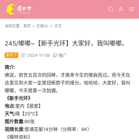
当前位置：
首页
正装OL
正文
245/嘟嘟~【新手光环】大家好，我叫嘟嘟。
爱月下
2024-11-09
推广
简介:
佛说，前世五百次的回眸，才换来今生的擦肩而过。而今天在
这里见到大家一定是扭断脖子的缘分。哈哈哈，大家好，我叫
嘟嘟，今天是第一次拍摄。
《新手光环》
地点:
室内【居家】
天气:
晴【25℃】
图片数量:
90张
视频长度:
普通花絮14分钟（分辨率：4K）
《模特资料》