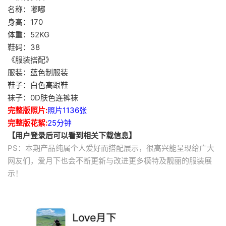
名称：嘟嘟
身高：170
体重：52KG
鞋码：38
《服装搭配》
服装：蓝色制服装
鞋子：白色高跟鞋
袜子：0D肤色连裤袜
完整版照片:
照片1136张
完整版花絮:
25分钟
【用户登录后可以看到相关下载信息】
PS：本期产品纯属个人爱好而搭配展示，很高兴能呈现给广大
网友们，爱月下也会不断更新与改进更多模特及靓丽的服装展
示！