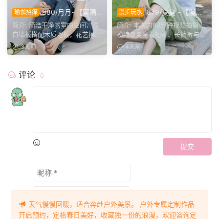
880/月月~【室隅
879/夏夏 ~【漫步
瑜伽挠痒
漫步玩水
姿影】雅室定格多样姿态，记
磨袜】80分钟视频拍摄，模
简介: 简洁干净的室内空间，浅
简介: 本次为80分钟视频拍摄，
录鞋袜与肢体的百态呈现。
特穿丝质船袜踩水踩泥，对焦
白墙板搭配木质地板，花艺摆件
模特夏夏身着短袖、长裤裤与丝
袜子磨损变化镜头。
点缀场景。月月身着白...
质船袜，修整干净脚趾...
3天前
4天前
评论
0
提交
天气慢慢回暖，适合奔赴户外美景。 户外专属定制作品
开启预约，定格春日美好，收藏独一份的浪漫，欢迎咨询定