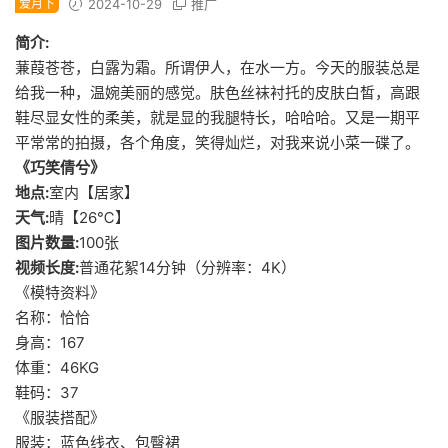
爱月下
2024-10-29
推广
简介:
蒹葭苍苍，白露为霜。所谓伊人，在水一方。今天的服装总是
给我一种，温婉美丽的感觉。肤色丝袜衬托的皮肤白皙，高跟
鞋尽显女性的柔美，就是显的我腿特长，哈哈哈。又是一期平
平常常的拍摄，各个角度，笑得灿烂，对我来说小菜一碟了。
《巧笑倩兮》
地点:
室内【居家】
天气:
晴【26℃】
图片数量:
100张
视频长度:
普通花絮14分钟（分辨率：4K）
《模特资料》
名称：恰恰
身高：167
体重：46KG
鞋码：37
《服装搭配》
服装：蓝色线衣、包臀裙