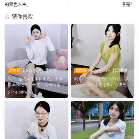
的双色人生。
漂亮？
猜你喜欢
882/小清~【闲室倩
881/小玉~【碧裙雅
运动鞋
高跟鞋
影】素室柔光映穿搭，多样姿
姿】一室柔光衬绿裙，错落姿
简介: 室内采用柔和平光，干净
简介: 简约的室内居家环境，素
态演绎清爽休闲格调。
态尽显温婉格调。
墙面简化背景干扰，借桌椅花艺
色墙板搭配木质地板，沙发与办
丰富画面层次。兼顾全...
公椅丰富场景层次。小...
14小时前
2天前