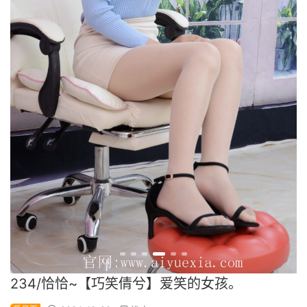
234/恰恰~【巧笑倩兮】爱笑的女孩。