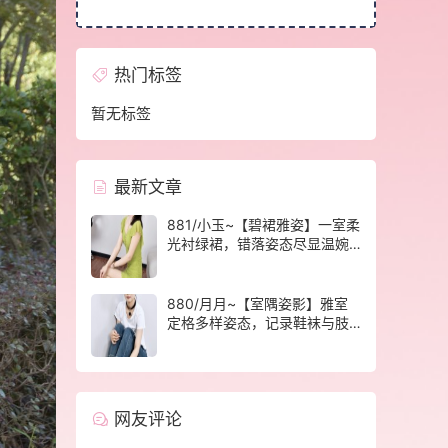
热门标签
暂无标签
最新文章
881/小玉~【碧裙雅姿】一室柔
光衬绿裙，错落姿态尽显温婉
格调。
880/月月~【室隅姿影】雅室
定格多样姿态，记录鞋袜与肢
体的百态呈现。
网友评论