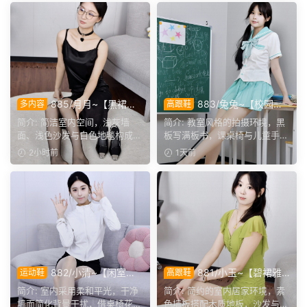
885/月月~【黑裙履
883/兔兔~【校园清
多内容
高跟鞋
影】黑裙黑薄袜衬高跟，穿脱
欢】黑板课桌椅为伴，水手服
简介: 简洁室内空间，浅灰墙
简介: 教室风格的拍摄环境，黑
鞋袜与瑜伽剧情完整呈现。
演绎烂漫青春光景。
面、浅色沙发与白色地毯构成干
板写满板书，课桌椅与儿童手绘
净背景，地面预留充足活...
作品烘托校园氛围。兔...
2小时前
1天前
882/小清~【闲室倩
881/小玉~【碧裙雅
运动鞋
高跟鞋
影】素室柔光映穿搭，多样姿
姿】一室柔光衬绿裙，错落姿
简介: 室内采用柔和平光，干净
简介: 简约的室内居家环境，素
态演绎清爽休闲格调。
态尽显温婉格调。
墙面简化背景干扰，借桌椅花艺
色墙板搭配木质地板，沙发与办