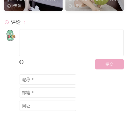
丰富画面层次。兼顾全...
公椅丰富场景层次。小...
2天前
3天前
评论
2
提交