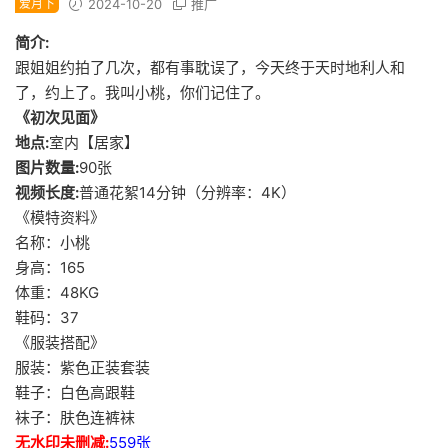
爱月下
2024-10-20
推广
简介:
跟姐姐约拍了几次，都有事耽误了，今天终于天时地利人和
了，约上了。我叫小桃，你们记住了。
《初次见面》
地点:
室内【居家】
图片数量:
90张
视频长度:
普通花絮14分钟（分辨率：4K）
《模特资料》
名称：小桃
身高：165
体重：48KG
鞋码：37
《服装搭配》
服装：紫色正装套装
鞋子：白色高跟鞋
袜子：肤色连裤袜
无水印未删减:
559张