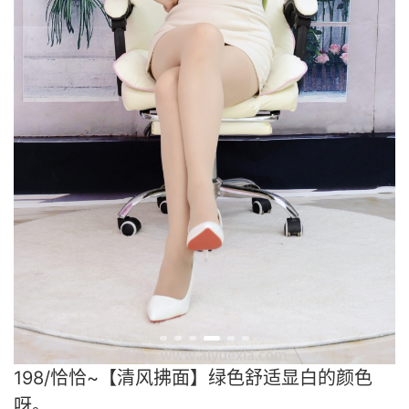
198/恰恰~【清风拂面】绿色舒适显白的颜色
呀。