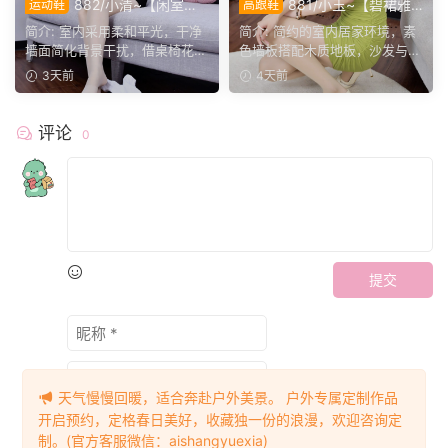
882/小清~【闲室倩
881/小玉~【碧裙雅
运动鞋
高跟鞋
影】素室柔光映穿搭，多样姿
姿】一室柔光衬绿裙，错落姿
简介: 室内采用柔和平光，干净
简介: 简约的室内居家环境，素
态演绎清爽休闲格调。
态尽显温婉格调。
墙面简化背景干扰，借桌椅花艺
色墙板搭配木质地板，沙发与办
丰富画面层次。兼顾全...
公椅丰富场景层次。小...
3天前
4天前
评论
0
提交
天气慢慢回暖，适合奔赴户外美景。 户外专属定制作品
开启预约，定格春日美好，收藏独一份的浪漫，欢迎咨询定
制。(官方客服微信：aishangyuexia)