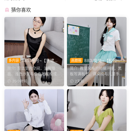
猜你喜欢
885/月月~【黑裙履
883/兔兔~【校园清
多内容
高跟鞋
影】黑裙黑薄袜衬高跟，穿脱
欢】黑板课桌椅为伴，水手服
简介: 简洁室内空间，浅灰墙
简介: 教室风格的拍摄环境，黑
鞋袜与瑜伽剧情完整呈现。
演绎烂漫青春光景。
面、浅色沙发与白色地毯构成干
板写满板书，课桌椅与儿童手绘
净背景，地面预留充足活...
作品烘托校园氛围。兔...
20小时前
2天前