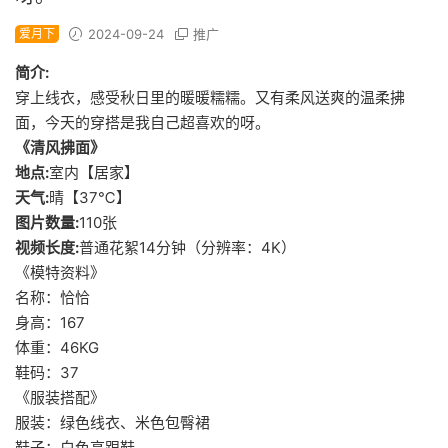
爱月下
2024-09-24
推广
简介:
穿上线衣，感受秋日里的暖暖糯糯。又有柔风送爽的温柔拂
面，今天的穿搭是我自己超喜欢的呀。
《清风拂面》
地点:
室内【居家】
天气:
晴【37℃】
图片数量:
110张
视频长度:
普通花絮14分钟（分辨率：4K）
《模特资料》
名称：恰恰
身高：167
体重：46KG
鞋码：37
《服装搭配》
服装：绿色线衣、米色包臀裙
鞋子：白色高跟鞋