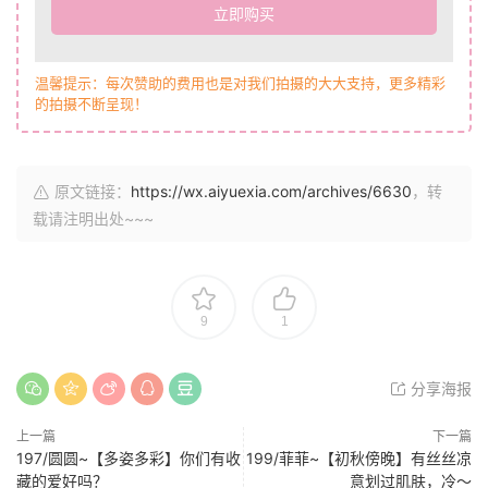
立即购买
温馨提示：每次赞助的费用也是对我们拍摄的大大支持，更多精彩
的拍摄不断呈现！
原文链接：
https://wx.aiyuexia.com/archives/6630
，转
载请注明出处~~~
9
1
分享海报
上一篇
下一篇
197/圆圆~【多姿多彩】你们有收
199/菲菲~【初秋傍晚】有丝丝凉
藏的爱好吗？
意划过肌肤，冷～