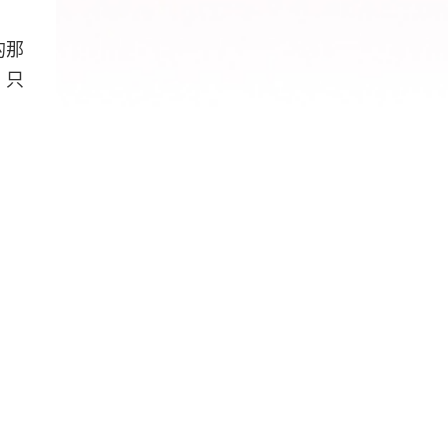
的那
，只