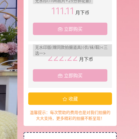
无水印(1196照片+25分钟花絮)
111.11
月下币
立即购买
无水印版(赠同款拍摄道具)(衣/袜/鞋)<三
选一>
222.22
月下币
立即购买
收藏
温馨提示：每次赞助的费用也是对我们拍摄的
大大支持，更多精彩的拍摄不断呈现！