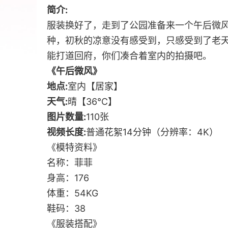
简介:
服装换好了，走到了公园准备来一个午后微
种，初秋的凉意没有感受到，只感受到了老
能打道回府，你们凑合着室内的拍摄吧。
《午后微风》
地点:
室内【居家】
天气:
晴【36℃】
图片数量:
110张
视频长度:
普通花絮14分钟（分辨率：4K）
《模特资料》
名称：菲菲
身高：176
体重：54KG
鞋码：38
《服装搭配》