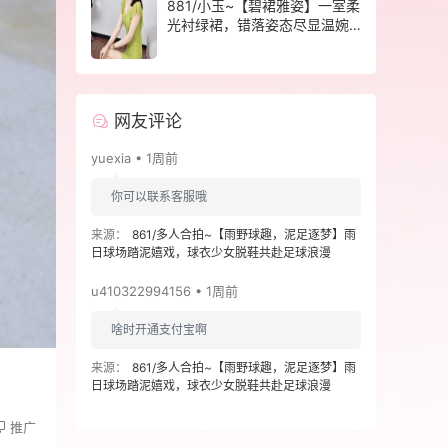
881/小玉~【碧裙雅姿】一室柔
光衬绿裙，错落姿态尽显温婉
格调。
网友评论
yuexia • 1周前
你可以联系客服哦
来源：
861/多人合拍~【雨野球趣，泥足逐梦】雨
日球场踏泥嬉戏，球衣少女脱鞋共赴足球浪漫
u410322994156 • 1周前
啥时开通支付宝啊
来源：
861/多人合拍~【雨野球趣，泥足逐梦】雨
日球场踏泥嬉戏，球衣少女脱鞋共赴足球浪漫
推广