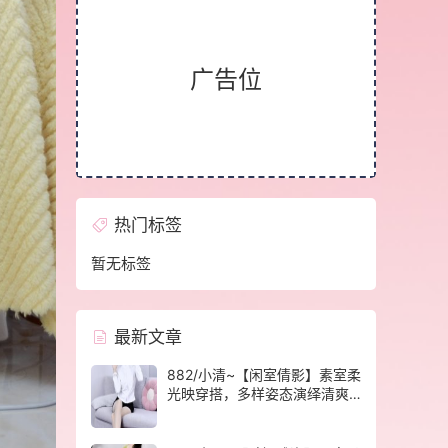
广告位
热门标签
暂无标签
最新文章
882/小清~【闲室倩影】素室柔
光映穿搭，多样姿态演绎清爽
休闲格调。