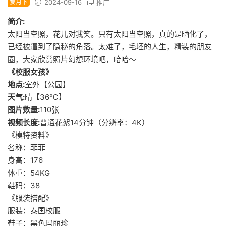
爱月下
2024-09-16
推广
简介:
太阳当空照，花儿对我笑。只有太阳当空照，真的是晒化了，
已经被逼到了隐秘的角落。太难了，毛坯的人生，精装的朋友
圈，大家欣赏照片幻想环境吧，哈哈～
《校服女孩》
地点:
室外【公园】
天气:
晴【36℃】
图片数量:
110张
视频长度:
普通花絮14分钟（分辨率：4K）
《模特资料》
名称：菲菲
身高：176
体重：54KG
鞋码：38
《服装搭配》
服装：泰国校服
鞋子：黑色玛丽珍