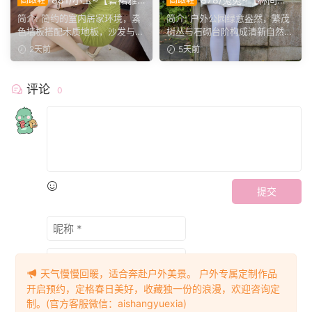
姿】一室柔光衬绿裙，错落姿
序】公园翠色环绕，粉白装
简介: 简约的室内居家环境，素
简介: 户外公园绿意盎然，繁茂
态尽显温婉格调。
束，动静间尽显少女娇柔风
色墙板搭配木质地板，沙发与办
树丛与石砌台阶构成清新自然环
姿。
公椅丰富场景层次。小...
境。兔兔身着白调小香...
2天前
5天前
评论
0
提交
天气慢慢回暖，适合奔赴户外美景。 户外专属定制作品
开启预约，定格春日美好，收藏独一份的浪漫，欢迎咨询定
制。(官方客服微信：aishangyuexia)