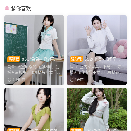
猜你喜欢
883/兔兔~【校园清
882/小清~【闲室倩
高跟鞋
运动鞋
欢】黑板课桌椅为伴，水手服
影】素室柔光映穿搭，多样姿
简介: 教室风格的拍摄环境，黑
简介: 室内采用柔和平光，干净
演绎烂漫青春光景。
态演绎清爽休闲格调。
板写满板书，课桌椅与儿童手绘
墙面简化背景干扰，借桌椅花艺
作品烘托校园氛围。兔...
丰富画面层次。兼顾全...
4小时前
1天前
881/小玉~【碧裙雅
878/兔兔~【林间甜
高跟鞋
高跟鞋