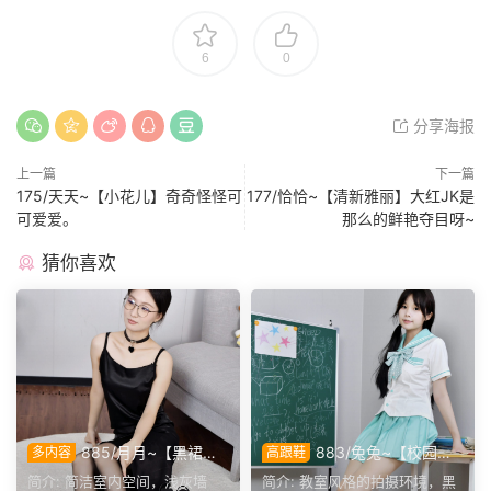
6
0
分享海报
上一篇
下一篇
175/天天~【小花儿】奇奇怪怪可
177/恰恰~【清新雅丽】大红JK是
可爱爱。
那么的鲜艳夺目呀~
猜你喜欢
885/月月~【黑裙履
883/兔兔~【校园清
多内容
高跟鞋
影】黑裙黑薄袜衬高跟，穿脱
欢】黑板课桌椅为伴，水手服
简介: 简洁室内空间，浅灰墙
简介: 教室风格的拍摄环境，黑