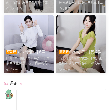
鞋袜与瑜伽剧情完整呈现。
演绎烂漫青春光景。
面、浅色沙发与白色地毯构成干
板写满板书，课桌椅与儿童手绘
净背景，地面预留充足活...
作品烘托校园氛围。兔...
22小时前
2天前
882/小清~【闲室倩
881/小玉~【碧裙雅
运动鞋
高跟鞋
影】素室柔光映穿搭，多样姿
姿】一室柔光衬绿裙，错落姿
简介: 室内采用柔和平光，干净
简介: 简约的室内居家环境，素
态演绎清爽休闲格调。
态尽显温婉格调。
墙面简化背景干扰，借桌椅花艺
色墙板搭配木质地板，沙发与办
丰富画面层次。兼顾全...
公椅丰富场景层次。小...
3天前
4天前
评论
0