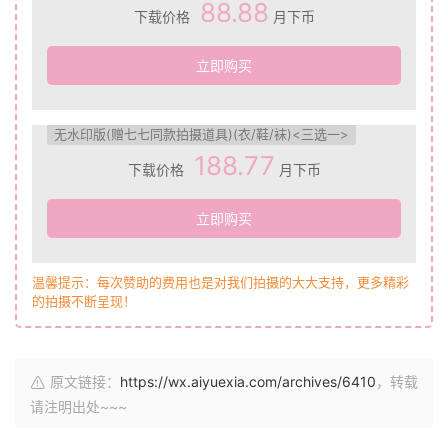
88.88
下载价格
月下币
立即购买
无水印版(赠七七同款拍摄道具)(衣/鞋/袜)<三选一>
188.77
下载价格
月下币
立即购买
温馨提示：每次赞助的费用也是对我们拍摄的大大支持，更多精彩
的拍摄不断呈现！
原文链接：
https://wx.aiyuexia.com/archives/6410
，转载
请注明出处~~~