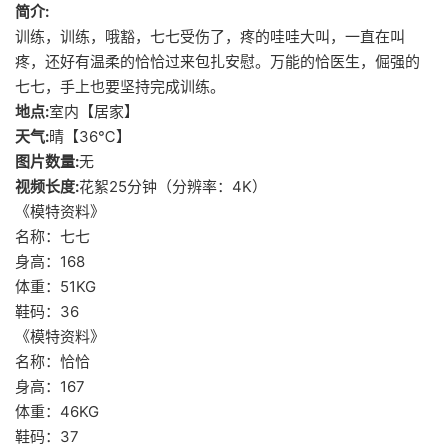
简介:
训练，训练，哦豁，七七受伤了，疼的哇哇大叫，一直在叫
疼，还好有温柔的恰恰过来包扎安慰。万能的恰医生，倔强的
七七，手上也要坚持完成训练。
地点:
室内【居家】
天气:
晴【36℃】
图片数量:
无
视频长度:
花絮25分钟（分辨率：4K）
《模特资料》
名称：七七
身高：168
体重：51KG
鞋码：36
《模特资料》
名称：恰恰
身高：167
体重：46KG
鞋码：37