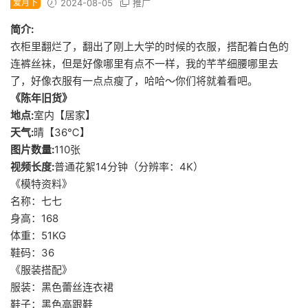
爱月下
2024-08-05
推广
简介:
衣柜里翻烂了，翻出了刚上大学的时候的衣服，搭配着白色的
连裤丝袜，但是好像哪里有点不一样，我的芊芊细腰哪里去
了，好像衣服有一点点瘦了，哈哈～你们将就着看吧。
《陈年旧货》
地点:
室内【居家】
天气:
晴【36℃】
图片数量:
110张
视频长度:
普通花絮14分钟（分辨率：4K）
《模特资料》
名称：七七
身高：168
体重：51KG
鞋码：36
《服装搭配》
服装：黑色蕾丝连衣裙
鞋子：黑色高跟鞋