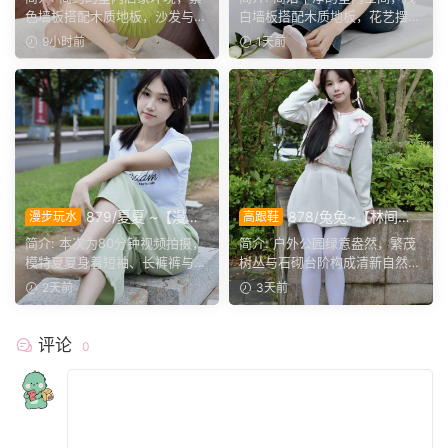
态尽显温婉格调。
录鞋袜与肢体的百态呈现。
色墙板搭配木质地板，沙发与办
白墙板搭配木质地板，花艺摆件
公椅丰富场景层次。小...
点缀场景。月月身着白...
9小时前
1天前
879/夏夏 ~【漫步
878/兔兔~【林间甜
漫步玩水
高跟鞋
磨袜】80分钟视频拍摄，模
序】公园翠色环绕，粉白装
简介: 本次为80分钟视频拍摄，
简介: 户外公园绿意盎然，繁茂
特穿丝质船袜踩水踩泥，对焦
束，动静间尽显少女娇柔风
模特夏夏身着短袖、长裤裤与丝
树丛与石砌台阶构成清新自然环
袜子磨损变化镜头。
姿。
质船袜，修整干净脚趾...
境。兔兔身着白调小香...
2天前
3天前
评论
0