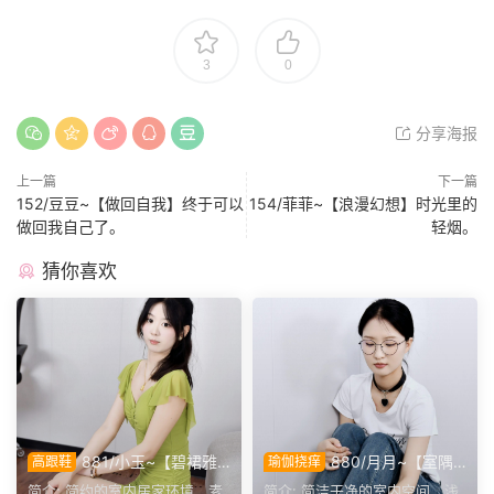
3
0
分享海报
上一篇
下一篇
152/豆豆~【做回自我】终于可以
154/菲菲~【浪漫幻想】时光里的
做回我自己了。
轻烟。
猜你喜欢
881/小玉~【碧裙雅
880/月月~【室隅
高跟鞋
瑜伽挠痒
姿】一室柔光衬绿裙，错落姿
姿影】雅室定格多样姿态，记
简介: 简约的室内居家环境，素
简介: 简洁干净的室内空间，浅