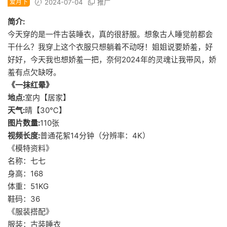
爱月下
2024-07-04
推广
简介:
今天穿的是一件古装睡衣，真的很舒服。想象古人睡觉前都会
干什么？我穿上这个衣服只想躺着不动呀！姐姐说要娇羞，好
好好，今天我也想娇羞一把，奈何2024年的灵魂让我带风，娇
羞有点欠缺呀。
《一抹红晕》
地点:
室内【居家】
天气:
晴【30℃】
图片数量:
110张
视频长度:
普通花絮14分钟（分辨率：4K）
《模特资料》
名称：七七
身高：168
体重：51KG
鞋码：36
《服装搭配》
服装：古装睡衣