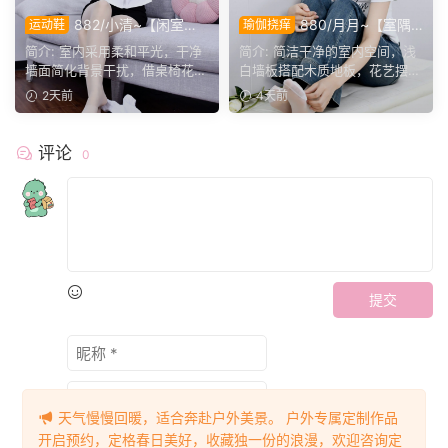
882/小清~【闲室倩
880/月月~【室隅
运动鞋
瑜伽挠痒
影】素室柔光映穿搭，多样姿
姿影】雅室定格多样姿态，记
简介: 室内采用柔和平光，干净
简介: 简洁干净的室内空间，浅
态演绎清爽休闲格调。
录鞋袜与肢体的百态呈现。
墙面简化背景干扰，借桌椅花艺
白墙板搭配木质地板，花艺摆件
丰富画面层次。兼顾全...
点缀场景。月月身着白...
2天前
4天前
评论
0
提交
天气慢慢回暖，适合奔赴户外美景。 户外专属定制作品
开启预约，定格春日美好，收藏独一份的浪漫，欢迎咨询定