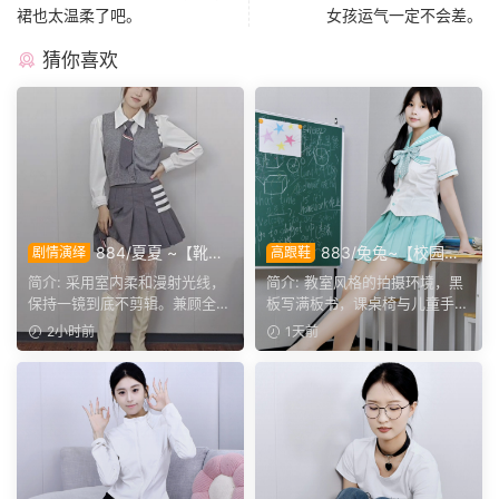
裙也太温柔了吧。
女孩运气一定不会差。
猜你喜欢
884/夏夏 ~【靴内
883/兔兔~【校园清
剧情演绎
高跟鞋
微扰】异物入靴步履微滞，演
欢】黑板课桌椅为伴，水手服
简介: 采用室内柔和漫射光线，
简介: 教室风格的拍摄环境，黑
绎真实硌脚细微神态。
演绎烂漫青春光景。
保持一镜到底不剪辑。兼顾全景
板写满板书，课桌椅与儿童手绘
人像与靴筒足部特写交...
作品烘托校园氛围。兔...
2小时前
1天前