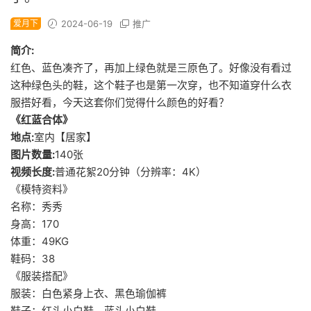
爱月下
2024-06-19
推广
简介:
红色、蓝色凑齐了，再加上绿色就是三原色了。好像没有看过
这种绿色头的鞋，这个鞋子也是第一次穿，也不知道穿什么衣
服搭好看，今天这套你们觉得什么颜色的好看？
《红蓝合体》
地点:
室内【居家】
图片数量:
140张
视频长度:
普通花絮20分钟（分辨率：4K）
《模特资料》
名称：秀秀
身高：170
体重：49KG
鞋码：38
《服装搭配》
服装：白色紧身上衣、黑色瑜伽裤
鞋子：红头小白鞋、蓝头小白鞋