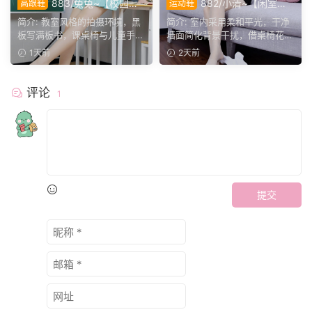
883/兔兔~【校园清
882/小清~【闲室倩
高跟鞋
运动鞋
欢】黑板课桌椅为伴，水手服
影】素室柔光映穿搭，多样姿
简介: 教室风格的拍摄环境，黑
简介: 室内采用柔和平光，干净
演绎烂漫青春光景。
态演绎清爽休闲格调。
板写满板书，课桌椅与儿童手绘
墙面简化背景干扰，借桌椅花艺
作品烘托校园氛围。兔...
丰富画面层次。兼顾全...
1天前
2天前
评论
1
提交