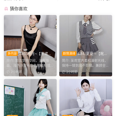
猜你喜欢
885/月月~【黑裙履
884/夏夏 ~【靴内
多内容
剧情演绎
影】黑裙黑薄袜衬高跟，穿脱
微扰】异物入靴步履微滞，演
简介: 简洁室内空间，浅灰墙
简介: 采用室内柔和漫射光线，
鞋袜与瑜伽剧情完整呈现。
绎真实硌脚细微神态。
面、浅色沙发与白色地毯构成干
保持一镜到底不剪辑。兼顾全景
净背景，地面预留充足活...
人像与靴筒足部特写交...
2小时前
2小时前