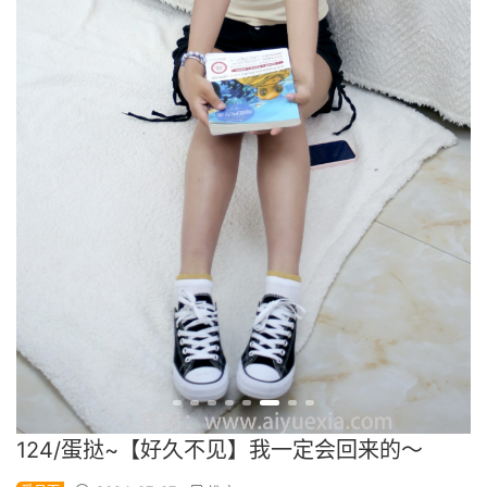
124/蛋挞~【好久不见】我一定会回来的～