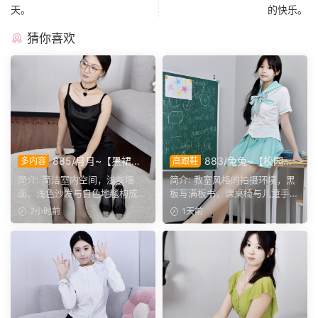
天。
的快乐。
猜你喜欢
885/月月~【黑裙履
883/兔兔~【校园清
多内容
高跟鞋
影】黑裙黑薄袜衬高跟，穿脱
欢】黑板课桌椅为伴，水手服
简介: 简洁室内空间，浅灰墙
简介: 教室风格的拍摄环境，黑
鞋袜与瑜伽剧情完整呈现。
演绎烂漫青春光景。
面、浅色沙发与白色地毯构成干
板写满板书，课桌椅与儿童手绘
净背景，地面预留充足活...
作品烘托校园氛围。兔...
2小时前
1天前