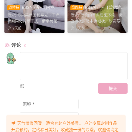
882/小清~【闲室倩
881/小玉~【碧裙雅
运动鞋
高跟鞋
影】素室柔光映穿搭，多样姿
姿】一室柔光衬绿裙，错落姿
简介: 室内采用柔和平光，干净
简介: 简约的室内居家环境，素
态演绎清爽休闲格调。
态尽显温婉格调。
墙面简化背景干扰，借桌椅花艺
色墙板搭配木质地板，沙发与办
丰富画面层次。兼顾全...
公椅丰富场景层次。小...
2天前
3天前
评论
0
提交
天气慢慢回暖，适合奔赴户外美景。 户外专属定制作品
开启预约，定格春日美好，收藏独一份的浪漫，欢迎咨询定