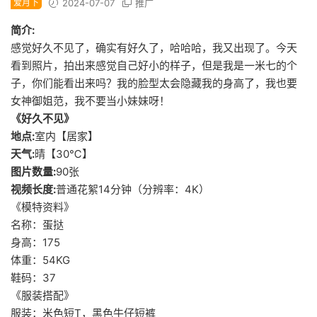
爱月下
2024-07-07
推广
简介:
感觉好久不见了，确实有好久了，哈哈哈，我又出现了。今天
看到照片，拍出来感觉自己好小的样子，但是我是一米七的个
子，你们能看出来吗？我的脸型太会隐藏我的身高了，我也要
女神御姐范，我不要当小妹妹呀！
《好久不见》
地点:
室内【居家】
天气:
晴【30℃】
图片数量:
90张
视频长度:
普通花絮14分钟（分辨率：4K）
《模特资料》
名称：蛋挞
身高：175
体重：54KG
鞋码：37
《服装搭配》
服装：米色短T，黑色牛仔短裤