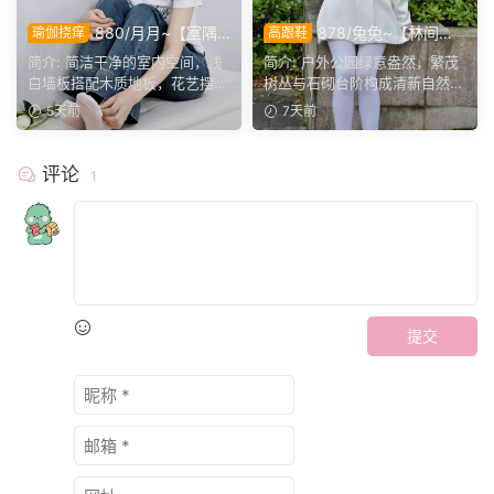
880/月月~【室隅
878/兔兔~【林间甜
瑜伽挠痒
高跟鞋
姿影】雅室定格多样姿态，记
序】公园翠色环绕，粉白装
简介: 简洁干净的室内空间，浅
简介: 户外公园绿意盎然，繁茂
录鞋袜与肢体的百态呈现。
束，动静间尽显少女娇柔风
白墙板搭配木质地板，花艺摆件
树丛与石砌台阶构成清新自然环
姿。
点缀场景。月月身着白...
境。兔兔身着白调小香...
5天前
7天前
评论
1
提交