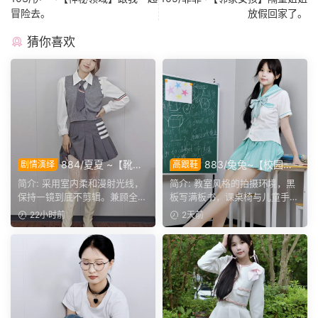
冒险去。
放假回家了。
猜你喜欢
884/夏夏 ~【靴内
883/兔兔~【校园清
剧情演绎
高跟鞋
微扰】异物入靴步履微滞，演
欢】黑板课桌椅为伴，水手服
简介: 采用室内柔和漫射光线，
简介: 教室风格的拍摄环境，黑
绎真实硌脚细微神态。
演绎烂漫青春光景。
保持一镜到底不剪辑。兼顾全景
板写满板书，课桌椅与儿童手绘
人像与靴筒足部特写交...
作品烘托校园氛围。兔...
22小时前
2天前