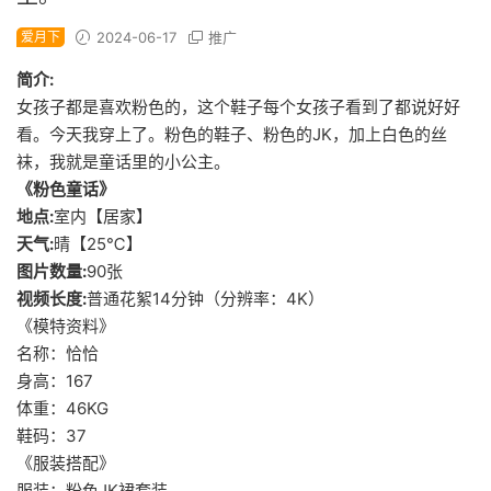
爱月下
2024-06-17
推广
简介:
女孩子都是喜欢粉色的，这个鞋子每个女孩子看到了都说好好
看。今天我穿上了。粉色的鞋子、粉色的JK，加上白色的丝
袜，我就是童话里的小公主。
《粉色童话》
地点:
室内【居家】
天气:
晴【25℃】
图片数量:
90张
视频长度:
普通花絮14分钟（分辨率：4K）
《模特资料》
名称：恰恰
身高：167
体重：46KG
鞋码：37
《服装搭配》
服装：粉色JK裙套装