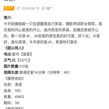
爱月下
2024-06-10
推广
简介:
今天拍摄姐姐一只在提醒我自己笑容，摄影师说职业假笑，其
实我的内心是真的开心，由内而发的笑容。拍摄还是很开心
的，第一次穿JK，JK给我的感觉真的好可爱，好少女。大家
好，我叫清清，今天穿的是JK，希望你们喜欢
《甜以待人》
地点:
室内【居家】
天气:
晴【30℃】
图片数量:
110张
视频长度:
普通花絮14分钟（分辨率：4K）
《模特资料》
名称：清清
身高：165
体重：46KG
鞋码：36
《服装搭配》