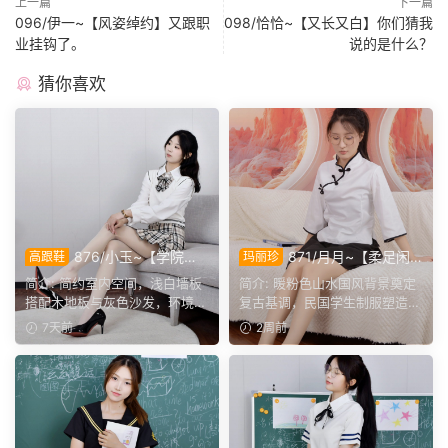
上一篇
下一篇
096/伊一~【风姿绰约】又跟职
098/恰恰~【又长又白】你们猜我
业挂钩了。
说的是什么？
猜你喜欢
876/小玉~【学院闲
871/月月~【柔足闲
高跟鞋
玛丽珍
叙】室间学院格调，抬脚轻卸
叙】民国学子装束，静坐脱
简介: 简约室内空间，浅白墙板
简介: 暖粉色山水国风背景奠定
鞋履，尽显少女灵动姿态。
履，轻揉足尖尽享悠然时光。
搭配木地板与灰色沙发，环境干
复古基调，民国学生制服塑造经
净素雅。小玉身着学院...
典美学。重点捕捉玛丽...
7天前
2周前