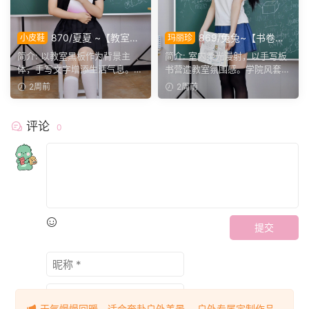
870/夏夏 ~【教室韶
869/兔兔~【书卷流
小皮鞋
玛丽珍
华】黑板书写年少心事，黑水
年】教室黑板藏满字迹，学院
简介: 以教室黑板作为背景主
简介: 室内柔光漫射，以手写板
手服定格校园温柔。
少女尽显校园温柔。
体，手写文字增添生活气息。黑
书营造教室氛围感。学院风套装
金水手制服视觉层次突出...
干净清爽，黑色大腿袜...
2周前
2周前
评论
0
提交
天气慢慢回暖，适合奔赴户外美景。 户外专属定制作品