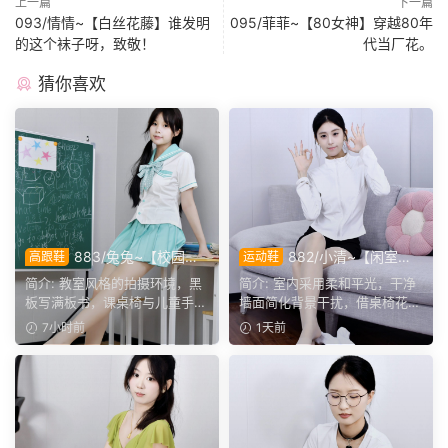
上一篇
下一篇
093/情情~【白丝花藤】谁发明
095/菲菲~【80女神】穿越80年
的这个袜子呀，致敬！
代当厂花。
猜你喜欢
883/兔兔~【校园清
882/小清~【闲室倩
高跟鞋
运动鞋
欢】黑板课桌椅为伴，水手服
影】素室柔光映穿搭，多样姿
简介: 教室风格的拍摄环境，黑
简介: 室内采用柔和平光，干净
演绎烂漫青春光景。
态演绎清爽休闲格调。
板写满板书，课桌椅与儿童手绘
墙面简化背景干扰，借桌椅花艺
作品烘托校园氛围。兔...
丰富画面层次。兼顾全...
7小时前
1天前