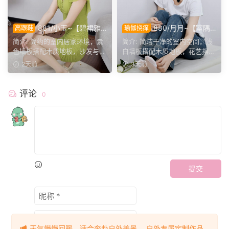
881/小玉~【碧裙雅
880/月月~【室隅
高跟鞋
瑜伽挠痒
姿】一室柔光衬绿裙，错落姿
姿影】雅室定格多样姿态，记
简介: 简约的室内居家环境，素
简介: 简洁干净的室内空间，浅
态尽显温婉格调。
录鞋袜与肢体的百态呈现。
色墙板搭配木质地板，沙发与办
白墙板搭配木质地板，花艺摆件
公椅丰富场景层次。小...
点缀场景。月月身着白...
2天前
3天前
评论
0
提交
天气慢慢回暖，适合奔赴户外美景。 户外专属定制作品