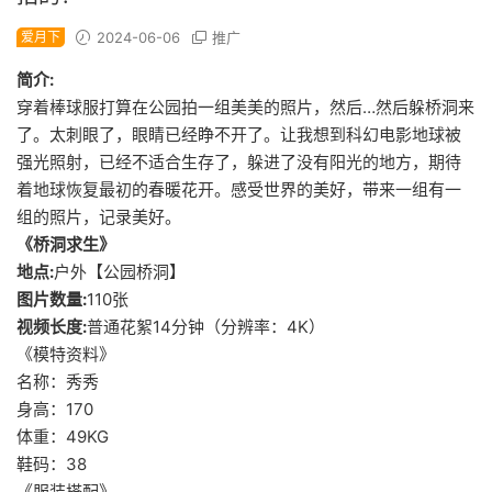
爱月下
2024-06-06
推广
简介:
穿着棒球服打算在公园拍一组美美的照片，然后…然后躲桥洞来
了。太刺眼了，眼睛已经睁不开了。让我想到科幻电影地球被
强光照射，已经不适合生存了，躲进了没有阳光的地方，期待
着地球恢复最初的春暖花开。感受世界的美好，带来一组有一
组的照片，记录美好。
《桥洞求生》
地点:
户外【公园桥洞】
图片数量:
110张
视频长度:
普通花絮14分钟（分辨率：4K）
《模特资料》
名称：秀秀
身高：170
体重：49KG
鞋码：38
《服装搭配》