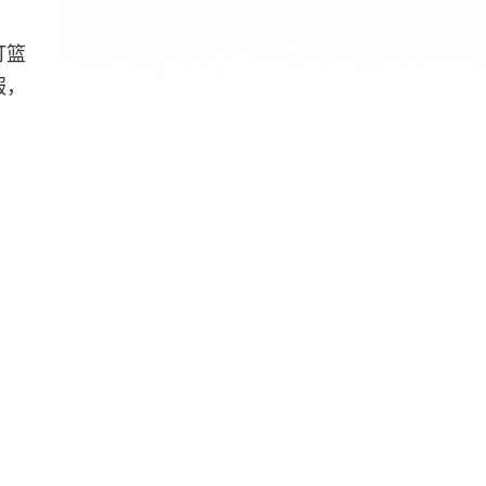
打篮
服，