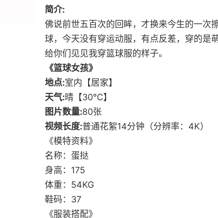
简介:
佛说前世五百次的回眸，才换来今生的一次
球，今天没有穿运动服，有点反差，穿的是
给你们见见我穿篮球服的样子。
《篮球女孩》
地点:
室内【居家】
天气:
晴【30℃】
图片数量:
80张
视频长度:
普通花絮14分钟（分辨率：4K）
《模特资料》
名称：蛋挞
身高：175
体重：54KG
鞋码：37
《服装搭配》