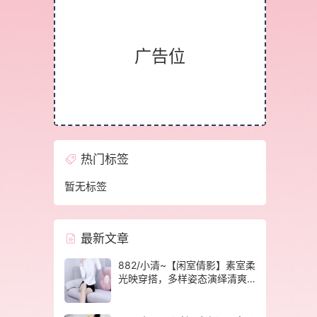
广告位
热门标签
暂无标签
最新文章
882/小清~【闲室倩影】素室柔
光映穿搭，多样姿态演绎清爽
休闲格调。