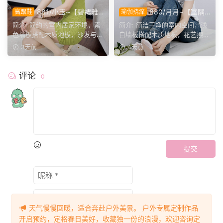
881/小玉~【碧裙雅
880/月月~【室隅
高跟鞋
瑜伽挠痒
姿】一室柔光衬绿裙，错落姿
姿影】雅室定格多样姿态，记
简介: 简约的室内居家环境，素
简介: 简洁干净的室内空间，浅
态尽显温婉格调。
录鞋袜与肢体的百态呈现。
色墙板搭配木质地板，沙发与办
白墙板搭配木质地板，花艺摆件
公椅丰富场景层次。小...
点缀场景。月月身着白...
3天前
4天前
评论
0
提交
天气慢慢回暖，适合奔赴户外美景。 户外专属定制作品
开启预约，定格春日美好，收藏独一份的浪漫，欢迎咨询定