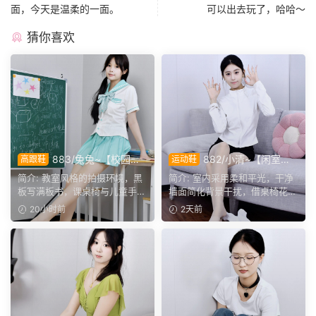
面，今天是温柔的一面。
可以出去玩了，哈哈～
猜你喜欢
883/兔兔~【校园清
882/小清~【闲室倩
高跟鞋
运动鞋
欢】黑板课桌椅为伴，水手服
影】素室柔光映穿搭，多样姿
简介: 教室风格的拍摄环境，黑
简介: 室内采用柔和平光，干净
演绎烂漫青春光景。
态演绎清爽休闲格调。
板写满板书，课桌椅与儿童手绘
墙面简化背景干扰，借桌椅花艺
作品烘托校园氛围。兔...
丰富画面层次。兼顾全...
20小时前
2天前