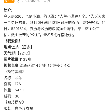
爱月下
2024-05-20
推广
简介:
今天是520，也是小满，俗话说：“人生小满胜万全。”告诉大家
一个更巧的事，5月20日跟5月21日对应的农历，刚好是13、14
日，5201314，农历与公历的浪漫撞个满怀。穿上这个公主
裙，做个被宠的“公主”。也希望你们都被爱。
《我爱你》
地点:
室内【居家】
天气:
晴【22℃】
图片数量:
1133张
视频长度:
普通花絮14分钟（分辨率：4K）
《模特资料》
名称：菲菲
身高：176
体重：54KG
鞋码：38
《服装搭配》
服装：白色连衣裙