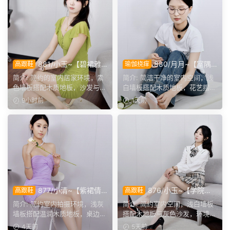
881/小玉~【碧裙雅
880/月月~【室隅
高跟鞋
瑜伽挠痒
姿】一室柔光衬绿裙，错落姿
姿影】雅室定格多样姿态，记
简介: 简约的室内居家环境，素
简介: 简洁干净的室内空间，浅
态尽显温婉格调。
录鞋袜与肢体的百态呈现。
色墙板搭配木质地板，沙发与办
白墙板搭配木质地板，花艺摆件
公椅丰富场景层次。小...
点缀场景。月月身着白...
9小时前
1天前
877/小清~【紫裙倩
876/小玉~【学院闲
高跟鞋
高跟鞋
影】紫裙衬温婉，轻咳敛神
叙】室间学院格调，抬脚轻卸
简介: 简约室内拍摄环境，浅灰
简介: 简约室内空间，浅白墙板
态，步履尽显优雅格调。
鞋履，尽显少女灵动姿态。
墙板搭配温润木质地板，桌边鲜
搭配木地板与灰色沙发，环境干
花点缀空间氛围。小清...
净素雅。小玉身着学院...
4天前
5天前