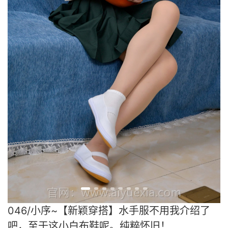
046/小序~【新颖穿搭】水手服不用我介绍了
吧，至于这小白布鞋呢。纯粹怀旧！