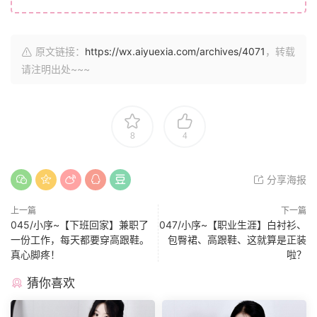
原文链接：
https://wx.aiyuexia.com/archives/4071
，转载
请注明出处~~~
8
4
分享海报
上一篇
下一篇
045/小序~【下班回家】兼职了
047/小序~【职业生涯】白衬衫、
一份工作，每天都要穿高跟鞋。
包臀裙、高跟鞋、这就算是正装
真心脚疼！
啦？
猜你喜欢