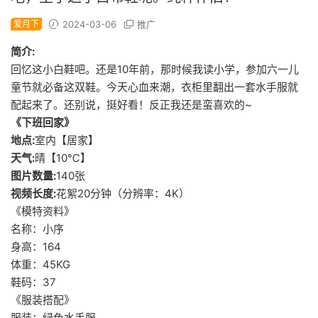
爱月下
2024-03-06
推广
简介:
回忆这小白鞋吧。还是10年前，那时候我读小学，参加六一儿
童节就必备这双鞋。今天心血来潮，衣柜里翻出一套水手服就
配起来了。还别说，挺好看！反正我还是蛮喜欢的~
《下班回家》
地点:
室内【居家】
天气:
晴【10℃】
图片数量:
140张
视频长度:
花絮20分钟（分辨率：4K）
《模特资料》
名称：小序
身高：164
体重：45KG
鞋码：37
《服装搭配》
服装：绿色水手服