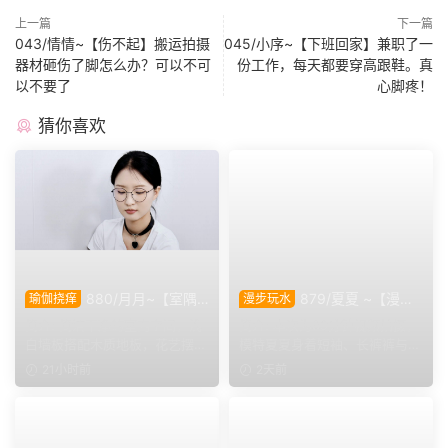
上一篇
下一篇
043/情情~【伤不起】搬运拍摄
045/小序~【下班回家】兼职了一
器材砸伤了脚怎么办？可以不可
份工作，每天都要穿高跟鞋。真
以不要了
心脚疼！
猜你喜欢
880/月月~【室隅
879/夏夏 ~【漫步
瑜伽挠痒
漫步玩水
姿影】雅室定格多样姿态，记
磨袜】80分钟视频拍摄，模
简介: 简洁干净的室内空间，浅
简介: 本次为80分钟视频拍摄，
录鞋袜与肢体的百态呈现。
特穿丝质船袜踩水踩泥，对焦
白墙板搭配木质地板，花艺摆件
模特夏夏身着短袖、长裤裤与丝
袜子磨损变化镜头。
点缀场景。月月身着白...
质船袜，修整干净脚趾...
21小时前
2天前