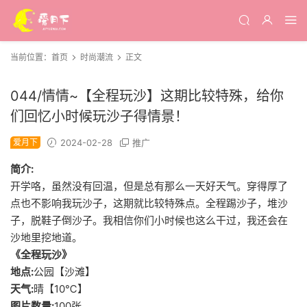
当前位置：
首页
时尚潮流
正文
044/情情~【全程玩沙】这期比较特殊，给你
们回忆小时候玩沙子得情景！
爱月下
2024-02-28
推广
简介:
开学咯，虽然没有回温，但是总有那么一天好天气。穿得厚了
点也不影响我玩沙子，这期就比较特殊点。全程踢沙子，堆沙
子，脱鞋子倒沙子。我相信你们小时候也这么干过，我还会在
沙地里挖地道。
《全程玩沙》
地点:
公园【沙滩】
天气:
晴【10℃】
图片数量:
100张