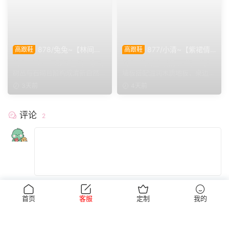
878/兔兔~【林间甜
877/小清~【紫裙倩
高跟鞋
高跟鞋
序】公园翠色环绕，粉白装
影】紫裙衬温婉，轻咳敛神
简介: 户外公园绿意盎然，繁茂
简介: 简约室内拍摄环境，浅灰
束，动静间尽显少女娇柔风
态，步履尽显优雅格调。
树丛与石砌台阶构成清新自然环
墙板搭配温润木质地板，桌边鲜
姿。
境。兔兔身着白调小香...
花点缀空间氛围。小清...
3天前
4天前
评论
2
提交
首页
客服
定制
我的