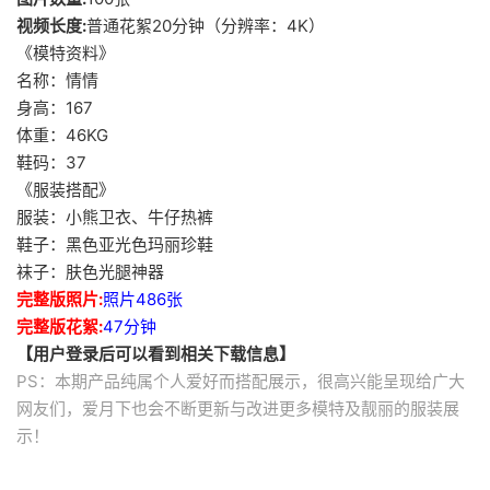
视频长度:
普通花絮20分钟（分辨率：4K）
《模特资料》
名称：情情
身高：167
体重：46KG
鞋码：37
《服装搭配》
服装：小熊卫衣、牛仔热裤
鞋子：黑色亚光色玛丽珍鞋
袜子：肤色光腿神器
完整版照片:
照片486张
完整版花絮:
47分钟
【用户登录后可以看到相关下载信息】
PS：本期产品纯属个人爱好而搭配展示，很高兴能呈现给广大
网友们，爱月下也会不断更新与改进更多模特及靓丽的服装展
示！