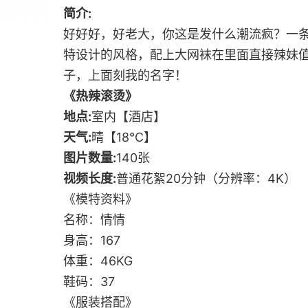
简介:
好好好，好老大，你这是发什么潮流疯？一
特设计的风格，配上大网袜在里面直接辣妹
子，上面刻我的名字！
《热辣滚烫》
地点:
室内【酒店】
天气:
晴【18℃】
图片数量:
140张
视频长度:
普通花絮20分钟（分辨率：4K）
《模特资料》
名称：情情
身高：167
体重：46KG
鞋码：37
《服装搭配》