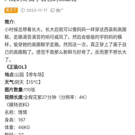
爱月下
2023-11-17
推广
简介:
小时候总想着长大，长大后就可以像妈妈一样穿这西装和高跟
鞋，走路滴答滴答的响可威风了。然后会偷偷的学妈妈的模
样，偷穿她的高跟鞋学走路。然而这一次，真正穿上了属于自
己的高跟鞋了。感觉不是那么新鲜与好奇了。反而更不想长大
了。
《正装OL》
地点:
公园【停车场】
天气:
阴天【15℃】
图片数量:
110张
视频长度:
全程花絮27分钟（分辨率：4K）
《模特资料》
名称：情情
身高：167
体重：46KG
鞋码：37