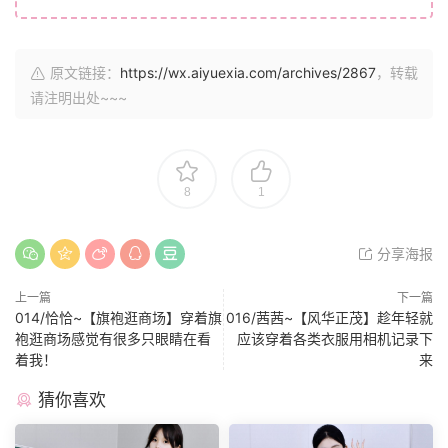
原文链接：
https://wx.aiyuexia.com/archives/2867
，转载
请注明出处~~~
8
1
分享海报
上一篇
下一篇
014/恰恰~【旗袍逛商场】穿着旗
016/茜茜~【风华正茂】趁年轻就
袍逛商场感觉有很多只眼睛在看
应该穿着各类衣服用相机记录下
着我！
来
猜你喜欢