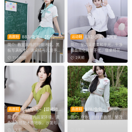
883/兔兔~【校园清
882/小清~【闲室倩
高跟鞋
运动鞋
欢】黑板课桌椅为伴，水手服
影】素室柔光映穿搭，多样姿
简介: 教室风格的拍摄环境，黑
简介: 室内采用柔和平光，干净
演绎烂漫青春光景。
态演绎清爽休闲格调。
板写满板书，课桌椅与儿童手绘
墙面简化背景干扰，借桌椅花艺
作品烘托校园氛围。兔...
丰富画面层次。兼顾全...
11小时前
2天前
881/小玉~【碧裙雅
878/兔兔~【林间甜
高跟鞋
高跟鞋
姿】一室柔光衬绿裙，错落姿
序】公园翠色环绕，粉白装
简介: 简约的室内居家环境，素
简介: 户外公园绿意盎然，繁茂
态尽显温婉格调。
束，动静间尽显少女娇柔风
色墙板搭配木质地板，沙发与办
树丛与石砌台阶构成清新自然环
姿。
公椅丰富场景层次。小...
境。兔兔身着白调小香...
3天前
6天前