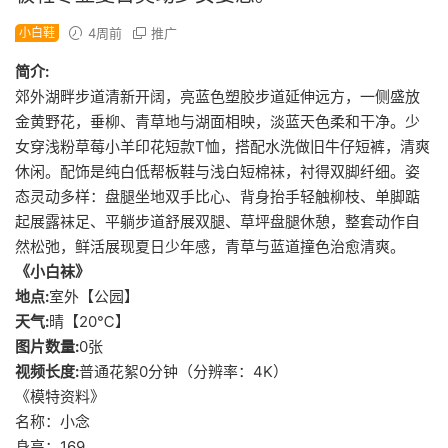
小白鞋
4周前
推广
简介:
郊外湖畔步道清新开阔，亮蓝色塑胶步道延伸远方，一侧盛放
金黄野花，垂柳、青草地与湖面相映，淡蓝天色柔和干净。少
女穿浅粉草莓小羊印花短款T恤，搭配水洗做旧牛仔短裤，清爽
休闲。配饰是纯白低帮板鞋与浅白短棉袜，衬得双脚纤细。姿
态灵动多样：盘腿坐地双手比心、背身抬手轻触柳枝、单脚踮
起展露袜足、平躺步道舒展双腿、草坪盘腿休憩，整套动作自
然松弛，鲜活展现夏日少年感，青草与蓝道撞色治愈清爽。
《小白袜》
地点:
室外【公园】
天气:
晴【20℃】
图片数量:
0张
视频长度:
普通花絮0分钟（分辨率：4K）
《模特资料》
名称：小念
身高：169