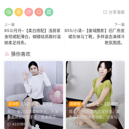
分享海报
上一篇
下一篇
853/月月~【柔白搭配】浅居紧
855/小清~【废域酷影】旧厂房皮
身短裙配薄白，蝴蝶结高跟衬温
裙灰袜马丁靴，多样姿态演绎冷
婉柔足线条。
艳氛围感。
猜你喜欢
882/小清~【闲室倩
881/小玉~【碧裙雅
运动鞋
高跟鞋
影】素室柔光映穿搭，多样姿
姿】一室柔光衬绿裙，错落姿
简介: 室内采用柔和平光，干净
简介: 简约的室内居家环境，素
态演绎清爽休闲格调。
态尽显温婉格调。
墙面简化背景干扰，借桌椅花艺
色墙板搭配木质地板，沙发与办
丰富画面层次。兼顾全...
公椅丰富场景层次。小...
43分钟前
1天前