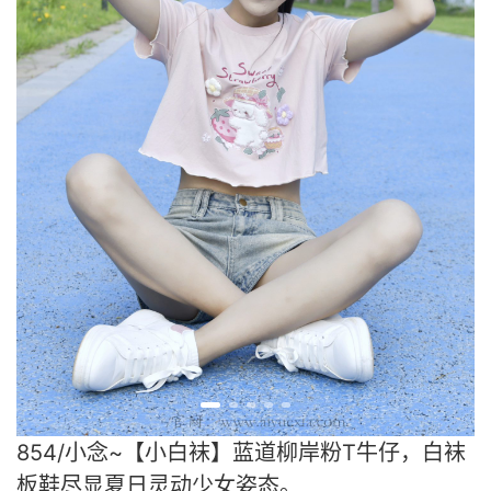
854/小念~【小白袜】蓝道柳岸粉T牛仔，白袜
板鞋尽显夏日灵动少女姿态。