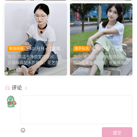
880/月月~【室隅
879/夏夏 ~【漫步
瑜伽挠痒
漫步玩水
姿影】雅室定格多样姿态，记
磨袜】80分钟视频拍摄，模
简介: 简洁干净的室内空间，浅
简介: 本次为80分钟视频拍摄，
录鞋袜与肢体的百态呈现。
特穿丝质船袜踩水踩泥，对焦
白墙板搭配木质地板，花艺摆件
模特夏夏身着短袖、长裤裤与丝
袜子磨损变化镜头。
点缀场景。月月身着白...
质船袜，修整干净脚趾...
2天前
3天前
评论
0
提交