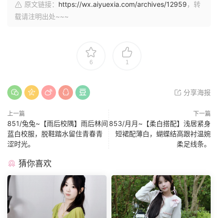
原文链接：
https://wx.aiyuexia.com/archives/12959
，转
载请注明出处~~~
6
1
分享海报
上一篇
下一篇
851/兔兔~【雨后校隅】雨后林间
853/月月~【柔白搭配】浅居紧身
蓝白校服，脱鞋踏水留住青春青
短裙配薄白，蝴蝶结高跟衬温婉
涩时光。
柔足线条。
猜你喜欢