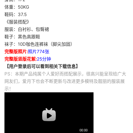
体重：50KG
鞋码：37.5
《服装搭配》
服装：白衬衫、包臀裙
鞋子：黑色高跟鞋
袜子：10D咖色连裤袜（脚尖加固）
完整版照片:
照片774张
完整版竖版花絮:
25分钟
【用户登录后可以看到相关下载信息】
PS：本期产品纯属个人爱好而搭配展示，很高兴能呈现给广大
网友们，爱月下也会不断更新与改进更多模特及靓丽的服装展
示！