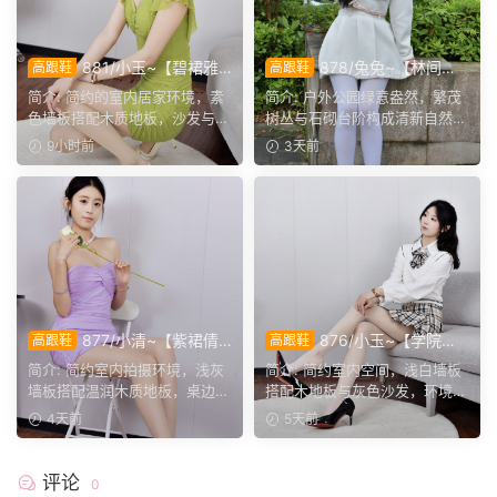
881/小玉~【碧裙雅
878/兔兔~【林间甜
高跟鞋
高跟鞋
姿】一室柔光衬绿裙，错落姿
序】公园翠色环绕，粉白装
简介: 简约的室内居家环境，素
简介: 户外公园绿意盎然，繁茂
态尽显温婉格调。
束，动静间尽显少女娇柔风
色墙板搭配木质地板，沙发与办
树丛与石砌台阶构成清新自然环
姿。
公椅丰富场景层次。小...
境。兔兔身着白调小香...
9小时前
3天前
877/小清~【紫裙倩
876/小玉~【学院闲
高跟鞋
高跟鞋
影】紫裙衬温婉，轻咳敛神
叙】室间学院格调，抬脚轻卸
简介: 简约室内拍摄环境，浅灰
简介: 简约室内空间，浅白墙板
态，步履尽显优雅格调。
鞋履，尽显少女灵动姿态。
墙板搭配温润木质地板，桌边鲜
搭配木地板与灰色沙发，环境干
花点缀空间氛围。小清...
净素雅。小玉身着学院...
4天前
5天前
评论
0