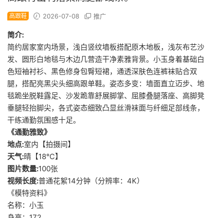
高跟鞋
2026-07-08
推广
简介:
简约居家室内场景，浅白竖纹墙板搭配原木地板，浅灰布艺沙
发、圆形白地毯与木边几营造干净素雅背景。小玉身着基础白
色短袖衬衫、黑色修身包臀短裙，通透深肤色连裤袜贴合双
腿，搭配亮黑尖头细高跟单鞋。姿态多变：墙面直立迈步、地
毯跪坐脱鞋露足、沙发跪靠舒展脚掌、屈膝叠腿落座、高脚凳
垂腿轻抬脚尖，各式姿态细致凸显丝滑袜面与纤细足部线条，
干练通勤氛围感十足。
《通勤雅致》
地点:
室内【拍摄间】
天气:
晴【18℃】
图片数量:
100张
视频长度:
普通花絮14分钟（分辨率：4K）
《模特资料》
名称：小玉
身高：172