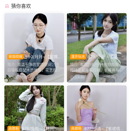
猜你喜欢
880/月月~【室隅
879/夏夏 ~【漫步
瑜伽挠痒
漫步玩水
姿影】雅室定格多样姿态，记
磨袜】80分钟视频拍摄，模
简介: 简洁干净的室内空间，浅
简介: 本次为80分钟视频拍摄，
录鞋袜与肢体的百态呈现。
特穿丝质船袜踩水踩泥，对焦
白墙板搭配木质地板，花艺摆件
模特夏夏身着短袖、长裤裤与丝
袜子磨损变化镜头。
点缀场景。月月身着白...
质船袜，修整干净脚趾...
16小时前
2天前
878/兔兔~【林间甜
877/小清~【紫裙倩
高跟鞋
高跟鞋