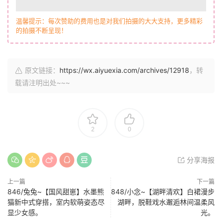
温馨提示：每次赞助的费用也是对我们拍摄的大大支持，更多精彩
的拍摄不断呈现！
原文链接：
https://wx.aiyuexia.com/archives/12918
，转
载请注明出处~~~
2
0
分享海报
上一篇
下一篇
846/兔兔~【国风甜崽】水墨熊
848/小念~【湖畔清欢】白裙漫步
猫新中式穿搭，室内软萌姿态尽
湖畔，脱鞋戏水邂逅林间温柔风
显少女感。
光。