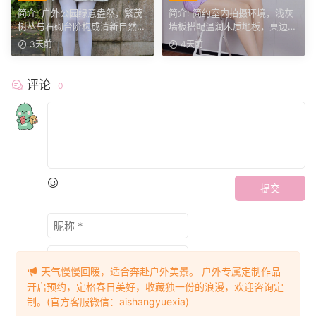
序】公园翠色环绕，粉白装
影】紫裙衬温婉，轻咳敛神
简介: 户外公园绿意盎然，繁茂
简介: 简约室内拍摄环境，浅灰
束，动静间尽显少女娇柔风
态，步履尽显优雅格调。
树丛与石砌台阶构成清新自然环
墙板搭配温润木质地板，桌边鲜
姿。
境。兔兔身着白调小香...
花点缀空间氛围。小清...
3天前
4天前
评论
0
提交
天气慢慢回暖，适合奔赴户外美景。 户外专属定制作品
开启预约，定格春日美好，收藏独一份的浪漫，欢迎咨询定
制。(官方客服微信：aishangyuexia)