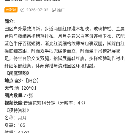
高跟鞋
2026-07-02
推广
简介:
园区户外景致清新，步道两侧红绿灌木相映，玻璃护栏、金属
台阶与藤编吊椅错落排布。月月身着米白字母连帽卫衣，搭配
蓝色牛仔百褶短裙，渐变红调细格纹薄袜包裹双腿，脚踩白红
撞底细高跟。时而双手插兜缓步而立，时而坐于吊椅舒展裸
足，倚坐台阶交叉双腿，抬脚展露鞋红底，多样松弛动作衬出
纤细足部线条，休闲穿搭与清雅园区环境相融。
《闲庭轻韵》
地点:
室外【阳台】
天气:
晴【20℃】
图片数量:
77张
视频长度:
普通花絮14分钟（分辨率：4K）
《模特资料》
名称：月月
身高：165
体重：47KG