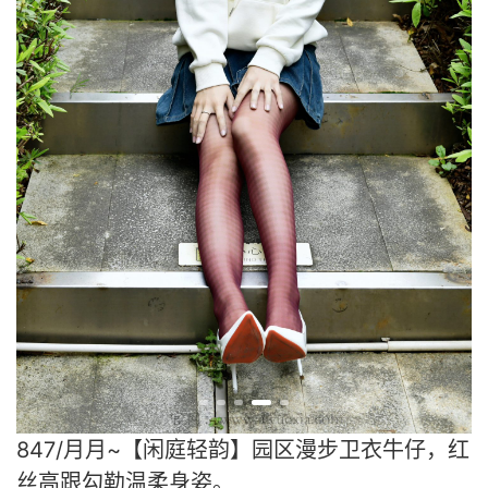
847/月月~【闲庭轻韵】园区漫步卫衣牛仔，红
丝高跟勾勒温柔身姿。