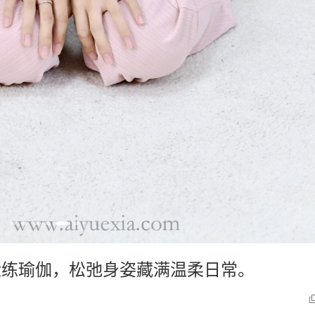
静谧练瑜伽，松弛身姿藏满温柔日常。