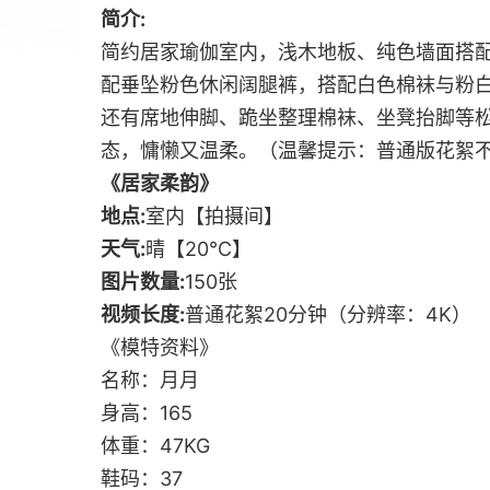
简介:
简约居家瑜伽室内，浅木地板、纯色墙面搭
配垂坠粉色休闲阔腿裤，搭配白色棉袜与粉
还有席地伸脚、跪坐整理棉袜、坐凳抬脚等
态，慵懒又温柔。（温馨提示：普通版花絮
《居家柔韵》
地点:
室内【拍摄间】
天气:
晴【20℃】
图片数量:
150张
视频长度:
普通花絮20分钟（分辨率：4K）
《模特资料》
名称：月月
身高：165
体重：47KG
鞋码：37