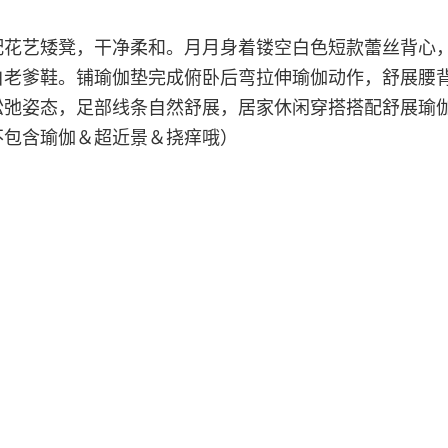
配花艺矮凳，干净柔和。月月身着镂空白色短款蕾丝背心
白老爹鞋。铺瑜伽垫完成俯卧后弯拉伸瑜伽动作，舒展腰
松弛姿态，足部线条自然舒展，居家休闲穿搭搭配舒展瑜
不包含瑜伽＆超近景＆挠痒哦）