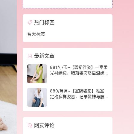
热门标签
暂无标签
最新文章
881/小玉~【碧裙雅姿】一室柔
光衬绿裙，错落姿态尽显温婉
格调。
880/月月~【室隅姿影】雅室
定格多样姿态，记录鞋袜与肢
体的百态呈现。
网友评论