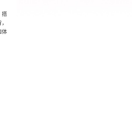
，搭
背，
伽体