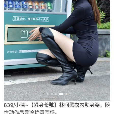
839/小清~【紧身长靴】林间黑衣勾勒身姿，随
性动作尽显冷艳氛围感。