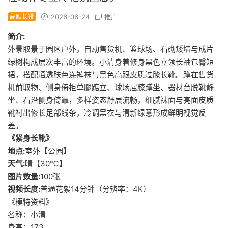
高跟长靴
2026-06-24
推广
简介:
外景取景于园区户外，自动售货机、篮球场、石砌矮墙与成片
绿树构成层次丰富的环境。小清身着修身黑色立领长袖包臀短
裙，搭配通透肤色连裤袜与黑色高跟皮质过膝长靴。蹲在售货
机前取物、侧身倚柜单腿踮立、球场屈膝蹲坐、器材台脱靴静
坐、石沿侧身倚靠，多样姿态舒展流畅，细腻袜面与亮面皮质
靴衬出修长足部线条，冷调黑衣与清新绿意形成鲜明视觉反
差。
《紧身长靴》
地点:
室外【公园】
天气:
晴【30℃】
图片数量:
100张
视频长度:
普通花絮14分钟（分辨率：4K）
《模特资料》
名称：小清
身高：173