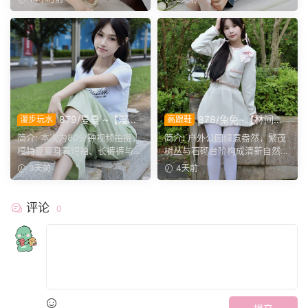
879/夏夏 ~【漫步
878/兔兔~【林间甜
漫步玩水
高跟鞋
磨袜】80分钟视频拍摄，模
序】公园翠色环绕，粉白装
简介: 本次为80分钟视频拍摄，
简介: 户外公园绿意盎然，繁茂
特穿丝质船袜踩水踩泥，对焦
束，动静间尽显少女娇柔风
模特夏夏身着短袖、长裤裤与丝
树丛与石砌台阶构成清新自然环
袜子磨损变化镜头。
姿。
质船袜，修整干净脚趾...
境。兔兔身着白调小香...
3天前
4天前
评论
0