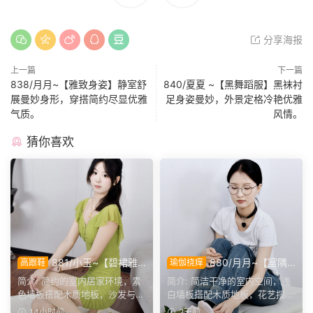
分享海报
上一篇
下一篇
838/月月~【雅致身姿】静室舒
840/夏夏 ~【黑舞蹈服】黑袜衬
展曼妙身形，穿搭简约尽显优雅
足身姿曼妙，外景定格冷艳优雅
气质。
风情。
猜你喜欢
881/小玉~【碧裙雅
880/月月~【室隅
高跟鞋
瑜伽挠痒
姿】一室柔光衬绿裙，错落姿
姿影】雅室定格多样姿态，记
简介: 简约的室内居家环境，素
简介: 简洁干净的室内空间，浅
态尽显温婉格调。
录鞋袜与肢体的百态呈现。
色墙板搭配木质地板，沙发与办
白墙板搭配木质地板，花艺摆件
公椅丰富场景层次。小...
点缀场景。月月身着白...
14小时前
2天前