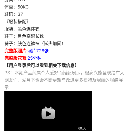
体重：50KG
鞋码：37
《服装搭配》
服装：黑色连体衣
鞋子：黑色高跟长靴
袜子：肤色连裤袜（脚尖加固）
完整版照片:
照片726张
完整版花絮:
25分钟
【用户登录后可以看到相关下载信息】
PS：本期产品纯属个人爱好而搭配展示，很高兴能呈现给广大
网友们，爱月下也会不断更新与改进更多模特及靓丽的服装展
示！