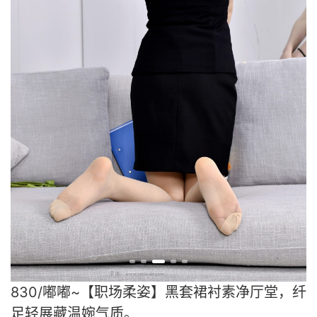
830/嘟嘟~【职场柔姿】黑套裙衬素净厅堂，纤
足轻展藏温婉气质。