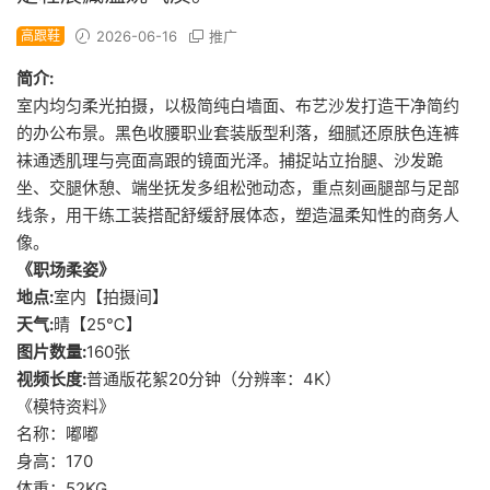
高跟鞋
2026-06-16
推广
简介:
室内均匀柔光拍摄，以极简纯白墙面、布艺沙发打造干净简约
的办公布景。黑色收腰职业套装版型利落，细腻还原肤色连裤
袜通透肌理与亮面高跟的镜面光泽。捕捉站立抬腿、沙发跪
坐、交腿休憩、端坐抚发多组松弛动态，重点刻画腿部与足部
线条，用干练工装搭配舒缓舒展体态，塑造温柔知性的商务人
像。
《职场柔姿》
地点:
室内【拍摄间】
天气:
晴【25℃】
图片数量:
160张
视频长度:
普通版花絮20分钟（分辨率：4K）
《模特资料》
名称：嘟嘟
身高：170
体重：52KG