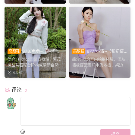
878/兔兔~【林间甜
877/小清~【紫裙倩
高跟鞋
高跟鞋
序】公园翠色环绕，粉白装
影】紫裙衬温婉，轻咳敛神
简介: 户外公园绿意盎然，繁茂
简介: 简约室内拍摄环境，浅灰
束，动静间尽显少女娇柔风
态，步履尽显优雅格调。
树丛与石砌台阶构成清新自然环
墙板搭配温润木质地板，桌边鲜
姿。
境。兔兔身着白调小香...
花点缀空间氛围。小清...
4天前
5天前
评论
0
提交