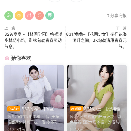
分享海报
上一篇
下一篇
829/夏夏 ~【林间学园】格裙漫
831/兔兔~【花间少女】徜徉花海
步林荫小路，鞋袜勾勒青春灵动
湖畔之间，JK勾勒清甜青春元
气息。
气。
猜你喜欢
882/小清~【闲室倩
881/小玉~【碧裙雅
运动鞋
高跟鞋
影】素室柔光映穿搭，多样姿
姿】一室柔光衬绿裙，错落姿
简介: 室内采用柔和平光，干净
简介: 简约的室内居家环境，素
态演绎清爽休闲格调。
态尽显温婉格调。
墙面简化背景干扰，借桌椅花艺
色墙板搭配木质地板，沙发与办
丰富画面层次。兼顾全...
公椅丰富场景层次。小...
7小时前
1天前