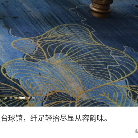
落座台球馆，纤足轻抬尽显从容韵味。