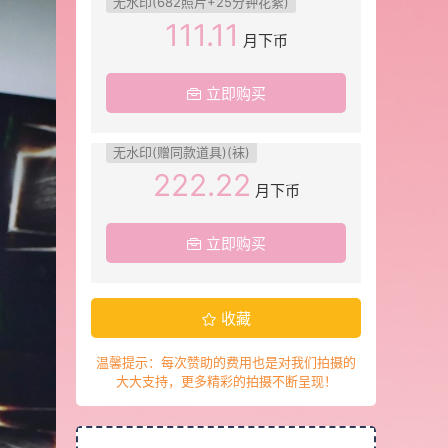
无水印(682照片+25分钟花絮)
111.11
月下币
立即购买
无水印(赠同款道具)(袜)
222.22
月下币
立即购买
收藏
温馨提示：每次赞助的费用也是对我们拍摄的
大大支持，更多精彩的拍摄不断呈现！