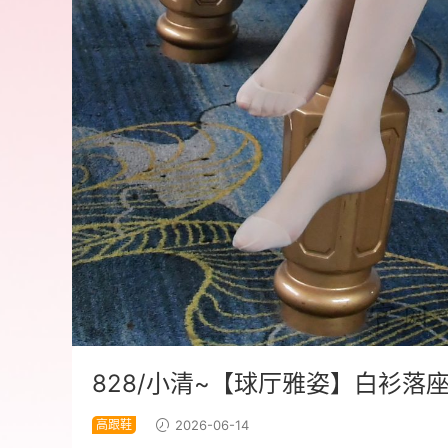
828/小清~【球厅雅姿】白衫
高跟鞋
2026-06-14