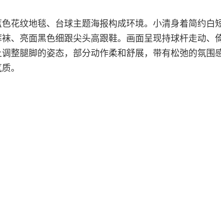
蓝色花纹地毯、台球主题海报构成环境。小清身着简约白
裤袜、亮面黑色细跟尖头高跟鞋。画面呈现持球杆走动、
上调整腿脚的姿态，部分动作柔和舒展，带有松弛的氛围
气质。