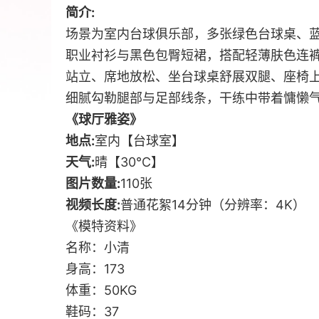
简介:
场景为室内台球俱乐部，多张绿色台球桌、
职业衬衫与黑色包臀短裙，搭配轻薄肤色连
站立、席地放松、坐台球桌舒展双腿、座椅
细腻勾勒腿部与足部线条，干练中带着慵懒
《球厅雅姿》
地点:
室内【台球室】
天气:
晴【30℃】
图片数量:
110张
视频长度:
普通花絮14分钟（分辨率：4K）
《模特资料》
名称：小清
身高：173
体重：50KG
鞋码：37