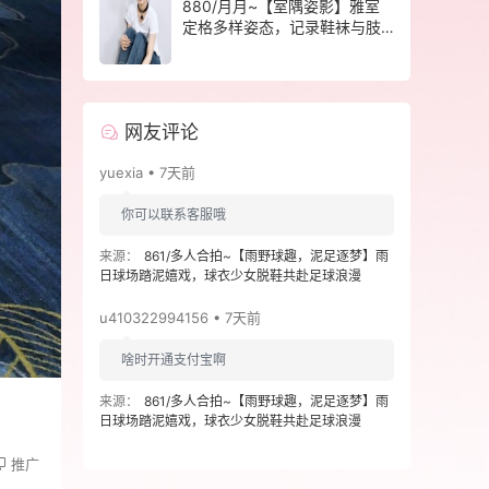
880/月月~【室隅姿影】雅室
定格多样姿态，记录鞋袜与肢
体的百态呈现。
网友评论
yuexia • 7天前
你可以联系客服哦
来源：
861/多人合拍~【雨野球趣，泥足逐梦】雨
日球场踏泥嬉戏，球衣少女脱鞋共赴足球浪漫
u410322994156 • 7天前
啥时开通支付宝啊
来源：
861/多人合拍~【雨野球趣，泥足逐梦】雨
日球场踏泥嬉戏，球衣少女脱鞋共赴足球浪漫
推广