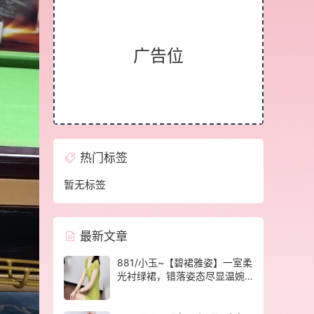
广告位
热门标签
暂无标签
最新文章
881/小玉~【碧裙雅姿】一室柔
光衬绿裙，错落姿态尽显温婉
格调。