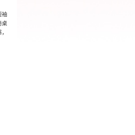
短袖
倚桌
感，