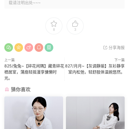
载请注明出处~~~
8
3
分享海报
上一篇
下一篇
825/兔兔~【碎花闲隅】藏青碎花
827/月月~【灰调静瑜】灰衫静享
栖居室，蒲扇轻摇漫享慵懒时
室内松弛，轻舒肢体温婉悠然。
光。
猜你喜欢