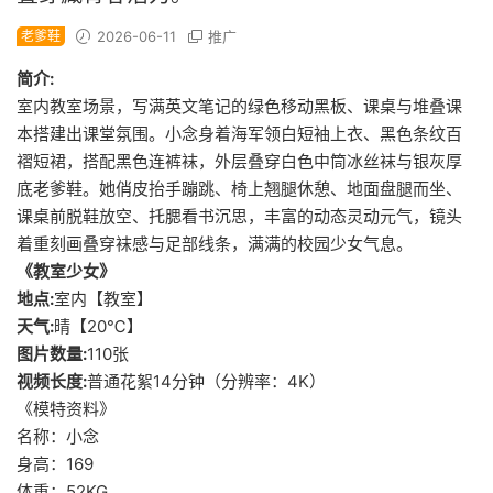
老爹鞋
2026-06-11
推广
简介:
室内教室场景，写满英文笔记的绿色移动黑板、课桌与堆叠课
本搭建出课堂氛围。小念身着海军领白短袖上衣、黑色条纹百
褶短裙，搭配黑色连裤袜，外层叠穿白色中筒冰丝袜与银灰厚
底老爹鞋。她俏皮抬手蹦跳、椅上翘腿休憩、地面盘腿而坐、
课桌前脱鞋放空、托腮看书沉思，丰富的动态灵动元气，镜头
着重刻画叠穿袜感与足部线条，满满的校园少女气息。
《教室少女》
地点:
室内【教室】
天气:
晴【20℃】
图片数量:
110张
视频长度:
普通花絮14分钟（分辨率：4K）
《模特资料》
名称：小念
身高：169
体重：52KG