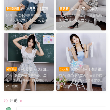
880/月月~【室隅
876/小玉~【学院闲
瑜伽挠痒
高跟鞋
姿影】雅室定格多样姿态，记
叙】室间学院格调，抬脚轻卸
简介: 简洁干净的室内空间，浅
简介: 简约室内空间，浅白墙板
录鞋袜与肢体的百态呈现。
鞋履，尽显少女灵动姿态。
白墙板搭配木质地板，花艺摆件
搭配木地板与灰色沙发，环境干
点缀场景。月月身着白...
净素雅。小玉身着学院...
1天前
5天前
874/夏夏 ~【校园浅
872/小清~【浅蓝甜
小白鞋
小皮鞋
夏】碎花裙邂逅教室，灵动足
序】蓝调清新穿搭，交替变换
简介: 教室场景清新治愈，黑
简介: 极简纯色室内布景烘托清
间，留住夏日少女元气瞬间。
鞋袜，演绎灵动少女日常。
板、课桌椅与书本构筑校园氛
新基调，蓝系碎花套装奠定夏日
围。夏夏身着蓝白碎花吊带...
甜妹风格。镜头聚焦银...
1周前
1周前
评论
0