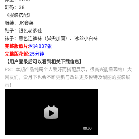
鞋码：38
《服装搭配》
服装：JK套装
鞋子：银色老爹鞋
袜子：黑色连裤袜（脚尖加固）、冰丝小白袜
完整版照片:
照片837张
完整版花絮:
25分钟
【用户登录后可以看到相关下载信息】
PS：本期产品纯属个人爱好而搭配展示，很高兴能呈现给广大
网友们，爱月下也会不断更新与改进更多模特及靓丽的服装展
示！